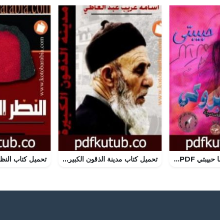
تحميل كتاب كلاكما حبيبتي PDF تأليف صالح مبروكي مجانا [كامل]
تحميل كتاب مدينة الذقون الكبيرة PDF تأليف أسامة غريب مجانا [كامل]