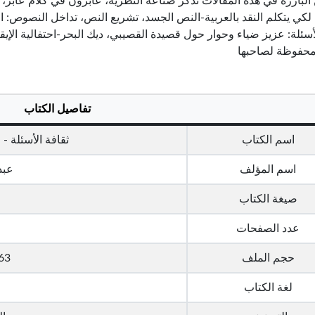
 البارزة في هذه المقالات نذكر صناعة النظرية، عابرون في كلام عابر، إم
 لكي يتكلم النقد بالعربية-النص الجسد، تشريع النص، تداخل النصوص: ا
ئلة: عزيز ضياء وحوار حول قصيدة القصيبي، ديك البحر-احتفالية الإيقا
محفوظة لصاحبها
تفاصيل الكتاب
اسم الكتاب
ثقافة الأسئلة -
اسم المؤلف
عبد
صيغة الكتاب
عدد الصفحات
حجم الملف
4.63 مي
لغة الكتاب