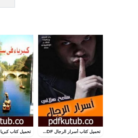
تحميل كتاب أسرار الرجال PDF تأليف سامح هلالي مجانا [كامل]