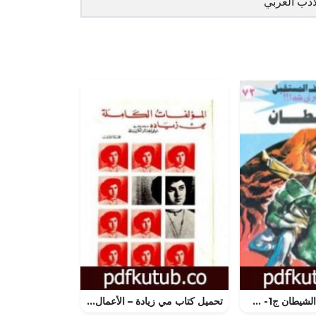
أدب العربي
تحميل كتاب ابن الشيطان ج1- سلسلة ملف المستقبل PDF تأليف نبيل فاروق مجانا [كامل]
تحميل كتاب مي زيادة – الأعمال الكاملة PDF تأليف مي زيادة مجانا [كامل]