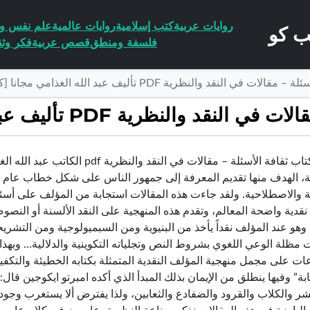
روايات عربية
كتب إسلامية
روايات عالمية
علم نفس وا
فلسفة ومنطق
قصص عربية
فكر وثق
ي النقد والنظرية PDF تأليف عبد الله الغذامي مجانا [كامل]
ية PDF تأليف عبد الله الغذامي مجانا [كامل]
تحميل كتاب ثقافة الأسئلة – مقالات ف
ة، الهدف منها تقديم المعرفة إلى جمهور الناس على شكل خطاب عام 
ة والاصطلاحية. ولقد جاءت هذه المقالات استجابة من المؤلف على أسئل
نقدية واضحة المعالم، وتقدم هذه المنهجية على النقد الألسنة أو النصوص
، وهو عند المؤلف نقداً يأخذ من البنيوية ومن السبميولوجية ومن التشر
ت مظلة الوعي اللغوي بشروط النص وتجلياته التكوينية والدلالية… وبه
ات على مجمل منهجية المؤلف النقدية المتمثلة بكتابه الخطيئة والتكفي
بة” وفيها ينطلق من الإيمان بذلك المبدأ الذي أكده امبرتو ايكوجين قال: 
شر والكلاب والقرود والضفادع والثعابين، ولذا يفترض ألا يستغرب وجود ب