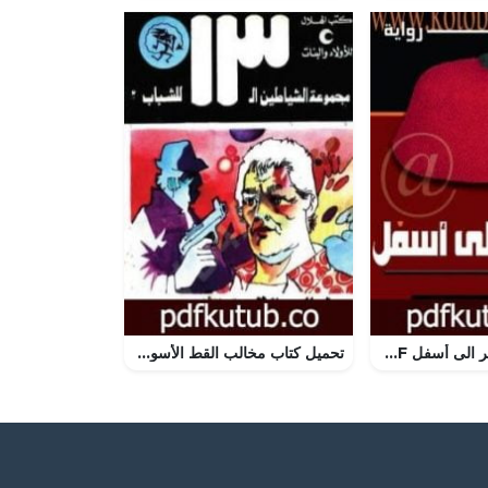
تحميل كتاب النظر الى أسفل PDF تأليف محمد جبريل مجانا [كامل]
تحميل كتاب مخالب القط الأسود – مجموعة الشياطين ال 13 PDF تأليف محمود سالم مجانا [كامل]