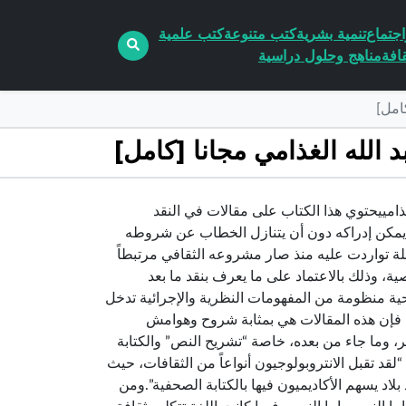
جتماع
تنمية بشرية
كتب متنوعة
كتب علمية
افة
مناهج وحلول دراسية
ي النقد والنظرية pdf الكاتب عبد الله الغذامييحتوي هذا الكتاب على مقالات في النقد
يمكن إدراكه دون أن يتنازل الخطاب عن شروطه
ة تواردت عليه منذ صار مشروعه الثقافي مرتبطاً
ية، وذلك بالاعتماد على ما يعرف بنقد ما بعد
يحية منظومة من المفهومات النظرية والإجرائية تدخل
ذا فإن هذه المقالات هي بمثابة شروح وهوامش
ر، وما جاء من بعده، خاصة “تشريح النص” والكتابة
“لقد تقبل الانتروبولوجيون أنواعاً من الثقافات، حيث
لاد يسهم الأكاديميون فيها بالكتابة الصحفية”.ومن