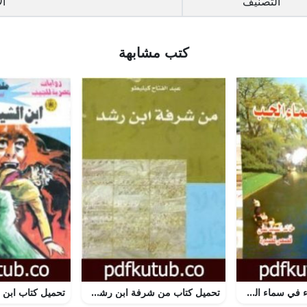
التصنيف
ال
كتب مشابهة
تحميل كتاب كبرياء في سماء الحب PDF تأليف خالد السيد علي مجانا [كامل]
تحميل كتاب من شرفة ابن رشد PDF تأليف عبد الفتاح كيليطو مجانا [كامل]