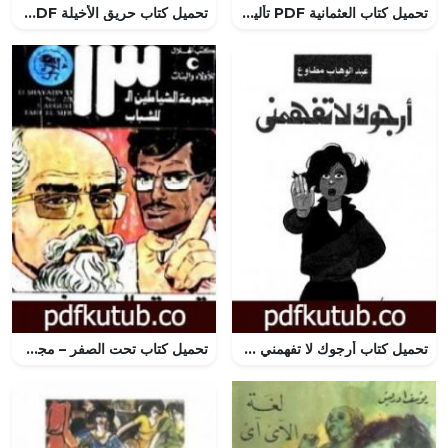
تحميل كتاب العثمانية PDF تأليف عمرو بن بحر الجاحظ مجانا [كامل]
تحميل كتاب حريق الأخيلة PDF تأليف إدوار الخراط مجانا [كامل]
تحميل كتاب أرجوك لا تفهمني PDF تأليف عبد الوهاب مطاوع مجانا [كامل]
تحميل كتاب تحت الصفر – مجموعة الشياطين ال 13 PDF تأليف محمود سالم مجانا [كامل]