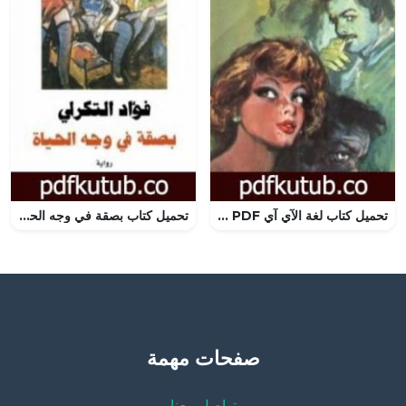
تحميل كتاب لغة الآي آي PDF تأليف يوسف إدريس مجانا [كامل]
تحميل كتاب بصقة في وجه الحياة PDF تأليف فؤاد التكرلي مجانا [كامل]
صفحات مهمة