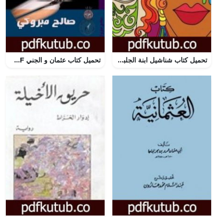
تحميل كتاب شناشيل ابنة الجلبي وإقبال PDF تأليف بدر شاكر السياب مجانا [كامل]
تحميل كتاب عثمان و الجني PDF تأليف صالح مبروكي مجانا [كامل]