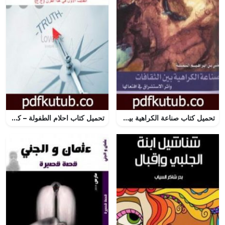
تحميل كتاب صناعة الكراهية بين الثقافات وأثر الاستشراق في افتعالها PDF تأليف علي بن إبراهيم النملة مجانا [كامل]
تحميل كتاب احلام الطفولة – كشف الحقيقة PDF تأليف العابث الاول في هذا القرن مجانا [كامل]