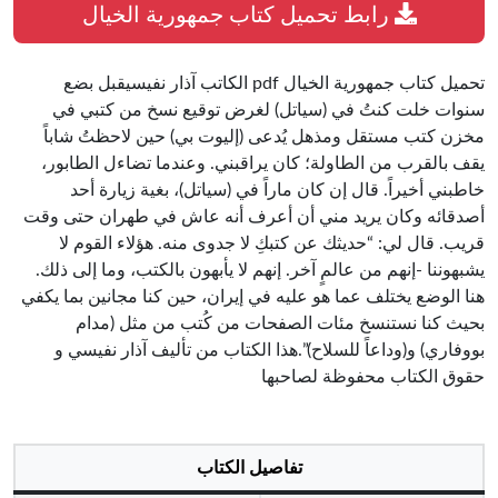
رابط تحميل كتاب جمهورية الخيال
تحميل كتاب جمهورية الخيال pdf الكاتب آذار نفيسيقبل بضع
سنوات خلت كنتُ في (سياتل) لغرض توقيع نسخ من كتبي في
مخزن كتب مستقل ومذهل يُدعى (إليوت بي) حين لاحظتُ شاباً
يقف بالقرب من الطاولة؛ كان يراقبني. وعندما تضاءل الطابور،
خاطبني أخيراً. قال إن كان ماراً في (سياتل)، بغية زيارة أحد
أصدقائه وكان يريد مني أن أعرف أنه عاش في طهران حتى وقت
قريب. قال لي: “حديثك عن كتبكِ لا جدوى منه. هؤلاء القوم لا
يشبهوننا -إنهم من عالمٍ آخر. إنهم لا يأبهون بالكتب، وما إلى ذلك.
هنا الوضع يختلف عما هو عليه في إيران، حين كنا مجانين بما يكفي
بحيث كنا نستنسخ مئات الصفحات من كُتب من مثل (مدام
بووفاري) و(وداعاً للسلاح)”.هذا الكتاب من تأليف آذار نفيسي و
حقوق الكتاب محفوظة لصاحبها
تفاصيل الكتاب