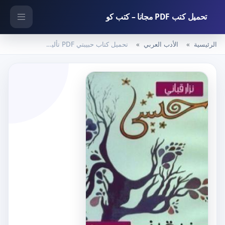
تحميل كتب PDF مجانا – كتب كو
الرئيسية
الأدب العربي
تحميل كتاب حبيبتي PDF تأليف نزار قباني مجانا [كامل]