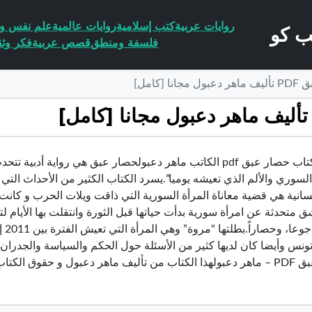
روايات عربية
كتب إسلامية
روايات عالمية
علم نفس وا
فلسفة ومنطق
قصص عربية
فكر وثق
[كامل]
تحميل كتاب حصار عبق pdf الكاتب ماهر دعبولحصار عبق هي رواية 
لسوري والألم الذي تعيشه يوميا”.يسرد الكتاب الكثير من الأحداث التي
انية هي قضية معاناة المرأة السورية التي ذاقت ويلات الحرب و كانت أول
متحدثة عن امرأة سورية بدأت حياتها قبل الثورة وانتقلت بها الأيام ل
نس وأيضا كان لديها كثير من الأسئلة حول الحكم والسياسة والجدران و
 حقوق الكتاب محفوظة لصاحبها