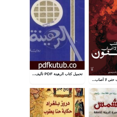
تحميل كتاب الرهينة PDF تأليف زيد مطيع دماج مجانا [كامل]
تحميل كتاب أكتب حتى لا أصاب بالجنون الجزء الثاني PDF مريم الحيسي مجانا برابط مباشر