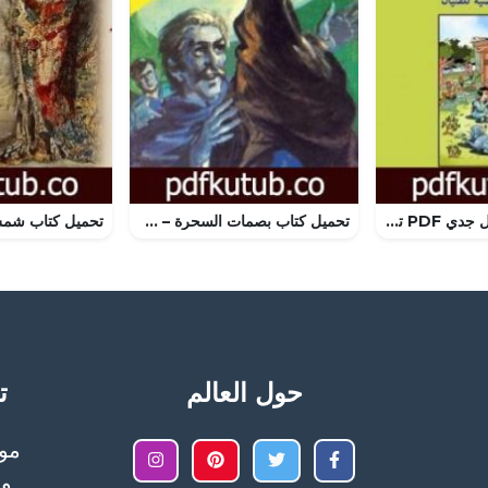
تحميل كتاب قناديل جدي PDF تأليف هيثم بهنام بُردى مجانا [كامل]
تحميل كتاب بصمات السحرة – سلسلة ملف المستقبل PDF تأليف نبيل فاروق مجانا [كامل]
حول العالم
تح
وا