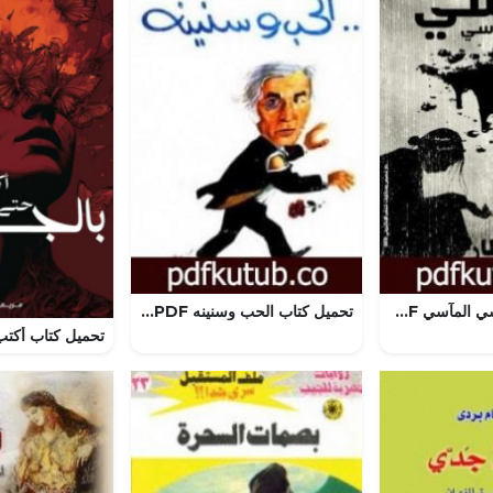
تحميل كتاب مراسي المآسي PDF تأليف رحمة خطار مجانا [كامل]
تحميل كتاب الحب وسنينه PDF تأليف أحمد رجب مجانا [كامل]