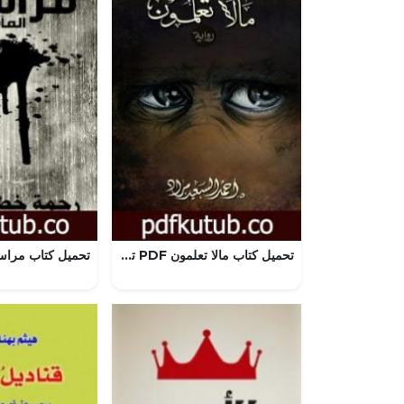
تحميل كتاب مالا تعلمون PDF تأليف أحمد السعيد مراد مجانا [كامل]