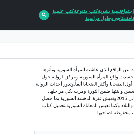
جتماع
تنمية بشرية
كتب متنوعة
كتب علمية
افة
مناهج وحلول دراسية
أدبية تتحدث عن الواقع الذي عاشته المرأة السورية وتأثرها
 جسدت واقع المرأة السورية وتتركز الرواية حول
 الضحايا وأكثر الضحايا ألماً.وتدور أحداث الرواية
تعيش وابنتها ضمن الثورة ومرت بكل مراحلها،
قصفا”، جوعا، وحصاراً.بطلتها “مروة” وهي المرأة التي تعيش الفترة بين 2011 إلى 2015وتعيش فترة الدهشة السورية بما حصل
البلاد وكما تعيش المعاناة السورية.تحميل كتاب