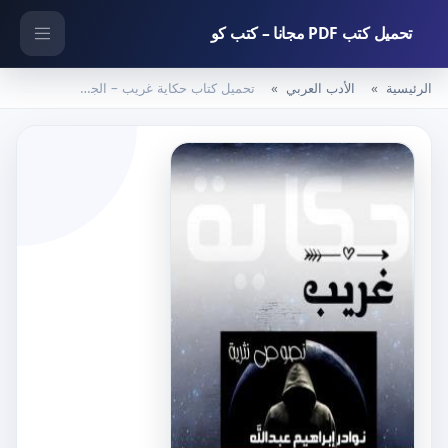
تحميل كتب PDF مجانا – كتب كو
الرئيسية
الأدب العربي
تحميل كتاب حكاية غريب – الجزء الأول PDF تأليف نوادر إبراهيم عبدالله مجانا [كامل]