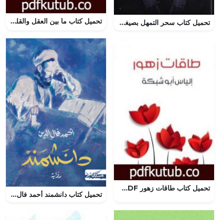
تحميل كتاب ما بين العقل والقلب PDF تأليف فريق أشرقت شمس الإبداع مجانا [كامل]
تحميل كتاب سحر التمهل بصيغة PDF مجانا: استمتع بقراءة مفيدة وممتعة
تحميل كتاب طاقات زهور PDF تأليف إلياس أبو شبكة مجانا [كامل]
تحميل كتاب دانشمند أحمد فال الدين بصيغة PDF مجانا