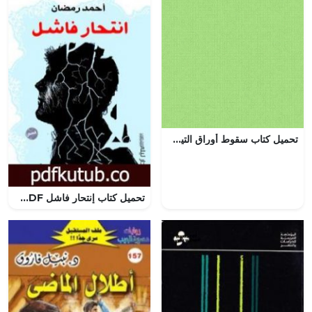
تحميل كتاب سقوط أوراق التين لمينا عادل جيد بصيغة PDF مجانا
تحميل كتاب إنتحار فاشل PDF تأليف أحمد جمال الدين رمضان مجانا [كامل]