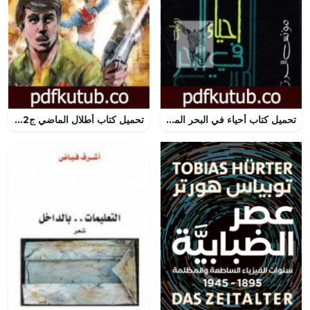
تحميل كتاب أحياء في البحر الميت PDF تأليف مؤنس الرزاز مجانا [كامل]
تحميل كتاب أطلال الماضي ج2 – سلسلة ملف المستقبل PDF تأليف نبيل فاروق مجانا [كامل]