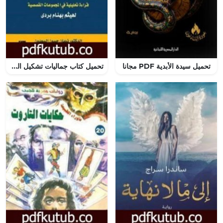
تحميل سيدة الأبدية PDF مجانا
تحميل كتاب جماليات تشكيل الوصف في القصة القصيرة – قراءة تحليلية في المجموعات القصصية لهيثم بردى PDF تأليف نبهان حسون السعدون مجانا [كامل]