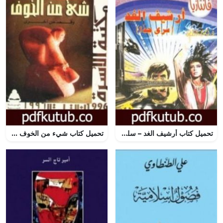
تحميل كتاب أرشيف الغد – سلسلة فانتازيا PDF تأليف أحمد خالد توفيق مجانا [كامل]
تحميل كتاب شيء من الخوف PDF تأليف ثروت أباظة مجانا [كامل]