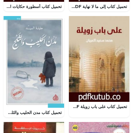
تحميل كتاب إلى ما لا نهاية PDF تأليف ساندرا سراج مجانا [كامل]
تحميل كتاب أسطورة حكايات التاروت PDF تأليف أحمد خالد توفيق مجانا [كامل]
تحميل كتاب على باب زويلة PDF تأليف محمد سعيد العريان مجانا [كامل]
تحميل كتاب مدن الحليب والثلج لجليلة السيد بصيغة PDF مجانا