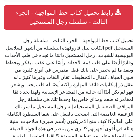
رابط تحميل كتاب خط المواجهة - الجزء
الثالث - سلسلة رجل المستحيل
تحميل كتاب خط المواجهة – الجزء الثالث – سلسلة رجل
المستحيل pdf الكاتب نبيل فاروقهذه السلسلة من أشهر السلاسل
البوليسية للشباب.. رجل المستحيل دائمًا ما تجده في قلب الأحداث
وقادرًا أيضًا على قلب ذمة الأحداث رأسًا على عقب.. يفكر ويخطط
وينفذ ما لم يخطر على بالك قط.. متمرس في أنواع كثيرة من
فنون الحياة.. كقتال.. التخطيط.. اتقان اللغات وغيرها كثيرًا.. له
عقل ذو إمكانيات فائقة المهارة ولكنه أيضًا له قلب يحب ويشعر.
فهو لم يكن أبدًا آلة خالية من المشاعر الإنسانية ولهذا نجد دائمًا
لمغامراته طعم ومذاق خاص بها وحدها تلك هي سلسلة رجل
المواقف الصعبة بل المستحيلة إنه رجل المستحيل.ما سر تلك
الزعيمة الغامضة التى اصبحت بالفعل على شفا السيطرة الكاملة
على العالم؟! كيف منح الامريكيون (أدهم صبري) صلاحيات امنية
هائلة في أقوى أجهزتهم؟! ترى من ينتصر في هذه الجولة العنيفة
من الصراع وعلى من تنطبق المصيدة ؟! اقرا التفاصيل المثيرة