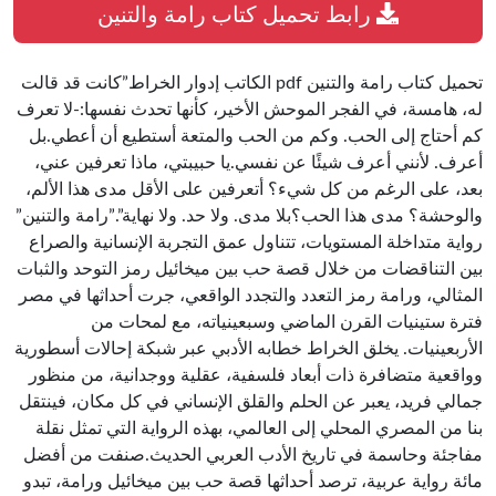
رابط تحميل كتاب رامة والتنين
تحميل كتاب رامة والتنين pdf الكاتب إدوار الخراط”كانت قد قالت
له، هامسة، في الفجر الموحش الأخير، كأنها تحدث نفسها:-لا تعرف
كم أحتاج إلى الحب. وكم من الحب والمتعة أستطيع أن أعطي.بل
أعرف. لأنني أعرف شيئًا عن نفسي.يا حبيبتي، ماذا تعرفين عني،
بعد، على الرغم من كل شيء؟ أتعرفين على الأقل مدى هذا الألم،
والوحشة؟ مدى هذا الحب؟بلا مدى. ولا حد. ولا نهاية”.”رامة والتنين”
رواية متداخلة المستويات، تتناول عمق التجربة الإنسانية والصراع
بين التناقضات من خلال قصة حب بين ميخائيل رمز التوحد والثبات
المثالي، ورامة رمز التعدد والتجدد الواقعي، جرت أحداثها في مصر
فترة ستينيات القرن الماضي وسبعينياته، مع لمحات من
الأربعينيات. يخلق الخراط خطابه الأدبي عبر شبكة إحالات أسطورية
وواقعية متضافرة ذات أبعاد فلسفية، عقلية ووجدانية، من منظور
جمالي فريد، يعبر عن الحلم والقلق الإنساني في كل مكان، فينتقل
بنا من المصري المحلي إلى العالمي، بهذه الرواية التي تمثل نقلة
مفاجئة وحاسمة في تاريخ الأدب العربي الحديث.صنفت من أفضل
مائة رواية عربية، ترصد أحداثها قصة حب بين ميخائيل ورامة، تبدو