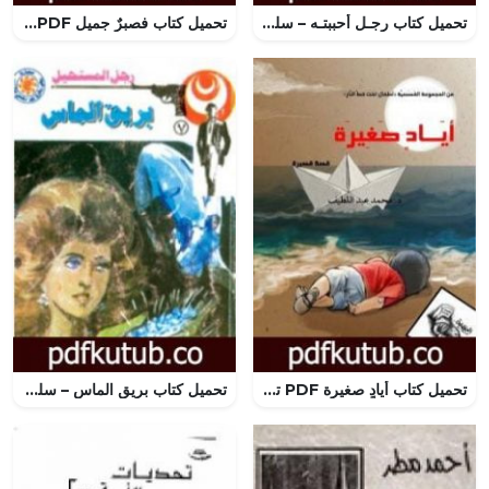
تحميل كتاب رجـل أحببتـه – سلسلة زهور PDF تأليف شريف شوقي مجانا [كامل]
تحميل كتاب فصبرٌ جميل PDF تأليف آية يوسف مجانا [كامل]
تحميل كتاب أيادٍ صغيرة PDF تأليف محمد عبد اللطيف مجانا [كامل]
تحميل كتاب بريق الماس – سلسلة رجل المستحيل PDF تأليف نبيل فاروق مجانا [كامل]