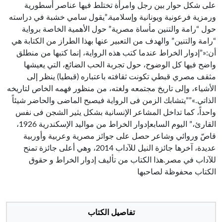
على شكل حوار بين رجل وامرأة تختلط فيها عناصر أسطورية
ورمزية فرعونية ويونانية وإسلامية.”يقول سامي خشبة في دراسته
حول “رامة والتنين مأساة مصرية” حول الأهمية الخاصة برواية
“رامة والتنين” والهدف من التعبير عنها بهذا الطراز من الكتابة هي
أن:«”إدوار الخراط عندما كتب هذه الرواية، إنما كتبها من منطلق
واضح فيها كل الوضوح، حول تجربة الحب الضائع، التي يعيشها
مثقف مصري قبطي تكونت ثقافته باعتباره (قبطيا) ينظر إلى
الأشياء، وإلى تاريخ مجتمعه ولغته، من منظور فهمه الخاص لتاريخه
الذاتي.»””يتشابك الزمن فى الرواية فيصبح الماضى والحاضر شيئاً
واحداً، كما تداخل المشاعر الإنسانية بشكل يثير الشجن فى نفس
القارئ،” اليوم السابعإدوار الخراط من مواليد الإسكندرية 1926،
قاصّ وروائي وشاعر حصل على جوائز مصرية وعربية وأوربية
عديدة، آخرها جائزة النيل للآداب 2014، وهي أعلى جائزة تمنح
للآداب في مصر.هذا الكتاب من تأليف إدوار الخراط و حقوق
الكتاب محفوظة لصاحبها
تفاصيل الكتاب