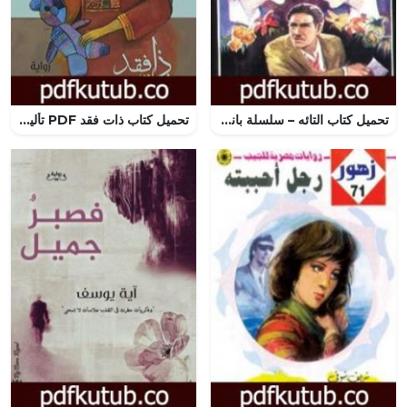
تحميل كتاب التائه – سلسلة بانوراما PDF تأليف نبيل فاروق مجانا [كامل]
تحميل كتاب ذات فقد PDF تأليف أثير عبد الله النشمي مجانا [كامل]