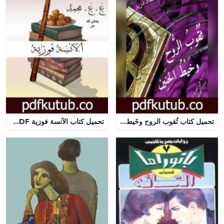
تحميل كتاب ثُقوب الروح وخَيط الحنين PDF تأليف د. سعاد درير مجانا [كامل]
تحميل كتاب الآنسة فوزية PDF تأليف عبدالهادي عاصم محمد مجانا [كامل]