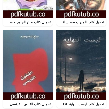
تحميل كتاب المدرب – سلسلة رجل المستحيل PDF تأليف نبيل فاروق مجانا [كامل]
تحميل كتاب طائر الجنون – سلسلة زهور PDF تأليف فوزي عوض مجانا [كامل]
تحميل كتاب ليست النهاية PDF تأليف ملك مصطفى نوفل مجانا [كامل]
تحميل كتاب القانون الفرنسي PDF تأليف صنع الله إبراهيم مجانا [كامل]