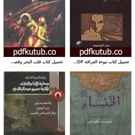
تحميل كتاب نبوءة العرافة PDF تأليف رجب أبو سرية مجانا [كامل]
تحميل كتاب قلب البحر وقصص أخرى PDF تأليف نبيل فاروق مجانا [كامل]