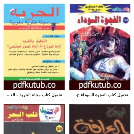
تحميل كتاب الفجوة السوداء ج2 – سلسلة ملف المستقبل PDF تأليف نبيل فاروق مجانا [كامل]
تحميل كتاب مجلة الحرية – العدد 3 PDF تأليف مجلة الحرية مجانا [كامل]