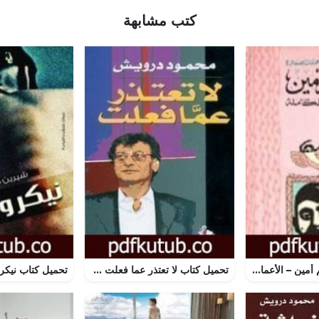
كتب مشابهة
تحميل كتاب قاسم أمين – الأعمال الكاملة PDF تأليف محمد عمارة مجانا [كامل]
تحميل كتاب لا تعتذر عما فعلت PDF تأليف محمود درويش مجانا [كامل]