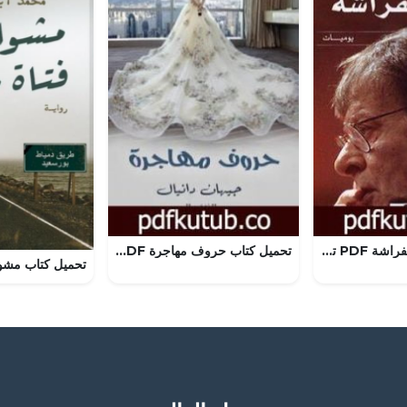
تحميل كتاب أثر الفراشة PDF تأليف محمود درويش مجانا [كامل]
تحميل كتاب حروف مهاجرة PDF تأليف جيهان دانيال مجانا [كامل]