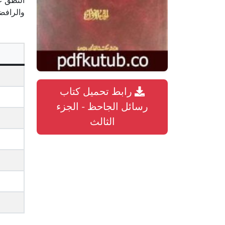
النطق ع
والرافض
رابط تحميل كتاب
رسائل الجاحظ - الجزء
الثالث