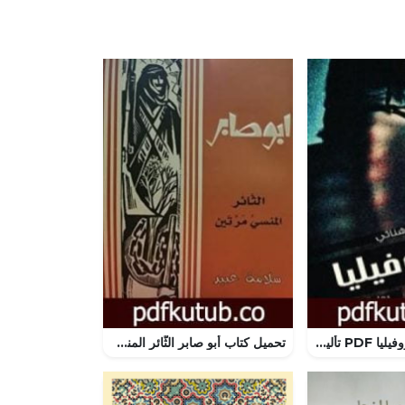
تحميل كتاب نيكروفيليا PDF تأليف شيرين هنائي مجانا [كامل]
تحميل كتاب أبو صابر الثّائر المنسى مرّتين PDF تأليف سلامة عبيد مجانا [كامل]