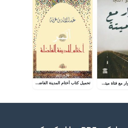
تحميل كتاب أختام المدينة الفاضلة PDF عبد الإله بن عرفة مجانا
تحميل كتاب مشوار مع فتاة ميتة PDF محمد أبو النجا مجانا