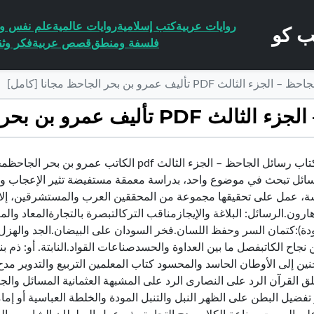
روايات عربية
كتب إسلامية
روايات عالمية
علم نفس وا
فلسفة ومنطق
قصص عربية
فكر وثق
PDF تأليف عمرو بن بحر الجاحظ مجانا [كامل]
ن بحر الجاحظ مجانا [كامل]
تحميل كتاب رسائل الجاحظ – الجزء الثالث pdf 
سائل تبحث في موضوع واحد، بدراسة معمقة مستفيضة تثير الإعجاب والت
ة، عمل على تحقيقها مجموعة من المحققين العرب والمستشرقين، إلا أن
ارون.الرسائل: البلاغة والإيجازمناقب التركالتبصرة بالتجارةالمعاد وال
دة):كتمان السر وحفظ اللسان.فخر السودان على البيضان.الجد والهزل.ن
 نجاح الكاتبفصل ما بين العداوة والحسدصناعات القواد.النابتة. أو: ذم ب
حنين إلى الأوطان الحاسد والمحسود كتاب المعلمين التربيع والتدوير م
لق القرآن الرد على النصارى الرد على المشبهة العثمانية المسائل والجو
تفضيل البطن على الظهر النبل والتنبل المودة والخلطة العباسية أو إما