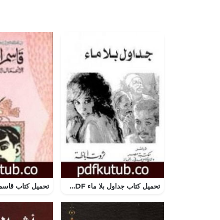
تحميل كتاب جداول بلا ماء PDF تأليف ثروت أباظة مجانا [كامل]