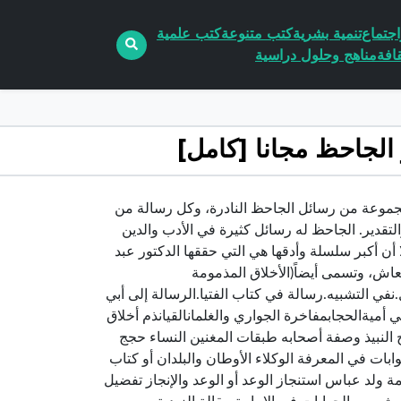
جتماع
تنمية بشرية
كتب متنوعة
كتب علمية
افة
مناهج وحلول دراسية
الكاتب عمرو بن بحر الجاحظمجموعة من رسائل الجاحظ النادرة، وكل رسالة من
قدير. الجاحظ له رسائل كثيرة في الأدب والدين
 أكبر سلسلة وأدقها هي التي حققها الدكتور عبد
معاش، وتسمى أيضاً(الأخلاق المذمومة
في التشبيه.رسالة في كتاب الفتيا.الرسالة إلى أبي
ني أميةالحجابمفاخرة الجواري والغلمانالقيانذم أخلاق
دح النبيذ وصفة أصحابه طبقات المغنين النساء حجج
ابات في المعرفة الوكلاء الأوطان والبلدان أو كتاب
مة ولد عباس استنجاز الوعد أو الوعد والإنجاز تفضيل