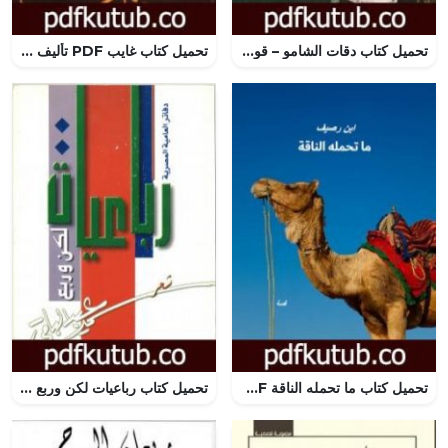
تحميل كتاب دقات الشامو – قواعد جارتين 2 PDF تأليف عمرو عبد الحميد مجانا [كامل]
تحميل كتاب غايب PDF تأليف بتول الخضيري مجانا [كامل]
تحميل كتاب ما تحمله الناقة PDF تأليف أحمد عامر – ابن رصيف مجانا [كامل]
تحميل كتاب رباعيات لكن وربع PDF تأليف سمير عبد الباقي مجانا [كامل]