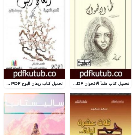
تحميل كتاب ظمأ الاقحوان PDF تأليف صابرين صاحب مجانا [كامل]
تحميل كتاب ريعان البوح PDF تأليف مجموعة من المؤلفين مجانا [كامل]