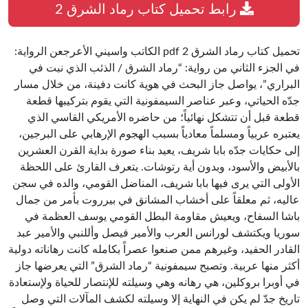
رابط تحميل كتاب رماد الشرق 2
تحميل كتاب رماد الشرق 2 pdf الكاتب واسيني الأعرجعن الرواية:
في الجزء الثاني من رواية: “رماد الشرق / الذئب الذي نبت في
البراري”، يواصل جاز البحث في هوية كانت دفينة، من خلال مسار
جدّه الحياتي، وعبر عناصر السيمفونية التي يقوم بتركيبها قطعة
قطعة قبل أن تتشكل نهائياً؛ من حاضره الأمريكي القاسي الذي
يعتبره عربياً ومسلماً معادياً بسبب الهجوم الإرهابي على البرجين،
إلى حكايات جدّه بابا شريف، يعيد بناء صورة بداية القرن العشرين
بالأبيض والأسود، وبدون أية رتوشات. يتعرف القارئ على اللحظة
الأولى التي يرى فيها بابا شريف، المناضل القومي، والده في سجن
عاليه، ثم معلقاً على أخشاب المشانق في بيرروت بأمر من جمال
باشا السفاح، ويعيش مقاومة البطل القومي يوسف العظمة في
سوريا ويكتشف لورانس العرب والأمير فيصل وأللنبي والأمير عبد
القادر الحفيد، وغيرهم ممن صنعوا عصراً بكامله كانت رهاناته دولية
أكثر منها عربية. وتصبح سيمفونية “رماد الشرق” التي يعرضها جاز
في أوبرا بروكلين، هي رهانه وهي وسيلته للإنتصار للحياة ولإستعادة
تاريخ جدّ لم يكن في النهاية إلا وسيلته لكشف المآلات التي وصل