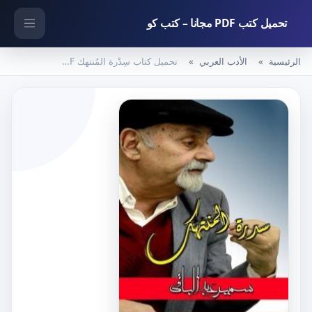
تحميل كتب PDF مجانا – كتب كو
الرئيسية
الأدب العربي
تحميل كتاب سِدْرة المُنتهك PDF تأليف سمير عبد الباقي مجانا [كامل]