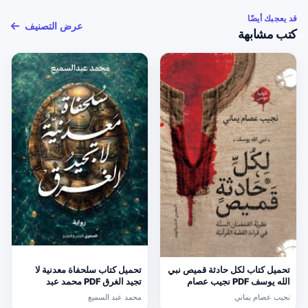
قد يعجبك أيضًا
عرض التصنيف
كتب مشابهة
تحميل كتاب لكل حادثة قميص نبي
تحميل كتاب سلحفاة معدنية لا
الله يوسف PDF نجيب عصام
تجيد الغرق PDF محمد عبد
يماني مجانا
السميع
نجيب عصام يماني
محمد عبد السميع