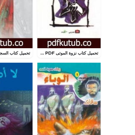
تحميل كتاب نزوة الموتى PDF تأليف شاكر نوري مجانا [كامل]