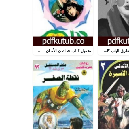
تحميل كتاب لن يطرق الباب PDF تأليف زينب خلف التميمي مجانا [كامل]
تحميل كتاب شـاطئ الأمـان – سلسلة زهور PDF تأليف شريف شوقي مجانا [كامل]