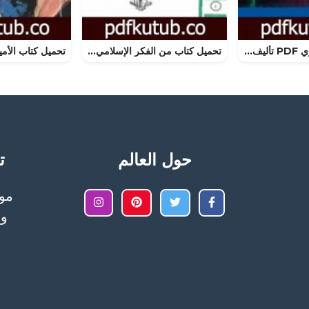
تحميل كتاب لا أدري PDF تأليف أحمد محمد إبراهيم مجانا [كامل]
تحميل كتاب من الفكر الإسلامي في تونس PDF تأليف راشد الغنوشي مجانا [كامل]
حول العالم
تح
وا