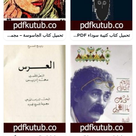
تحميل كتاب كتيبة سوداء PDF تأليف محمد المنسي قنديل مجانا [كامل]
تحميل كتاب الجاسوسة – مجموعة الشياطين ال 13 PDF تأليف محمود سالم مجانا [كامل]