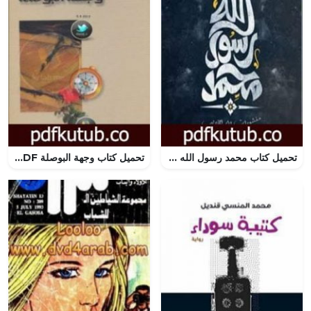
تحميل كتاب محمد رسول الله PDF تأليف د. نبيل حميدة مجانا [كامل]
تحميل كتاب وجهة البوصلة PDF تأليف نورة الغامدي مجانا [كامل]