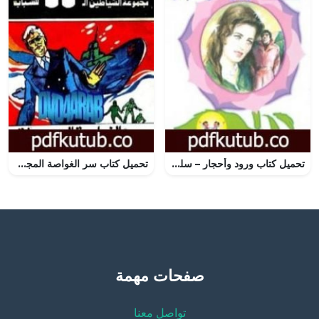
تحميل كتاب ورود وأحجار – سلسلة زهور PDF تأليف فوزي عوض مجانا [كامل]
تحميل كتاب سر الغواصة المجهولة – مجموعة الشياطين ال 13 PDF تأليف محمود سالم مجانا [كامل]
صفحات مهمة
تواصل معنا