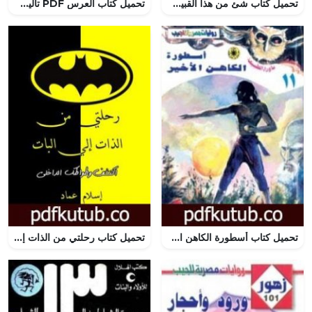
تحميل كتاب شئ من هذا القبيل PDF تأليف إبراهيم أصلان مجانا [كامل]
تحميل كتاب العرس PDF تأليف محمد إدريس مجانا [كامل]
تحميل كتاب أسطورة الكاهن الأخير – سلسلة ما وراء الطبيعة PDF تأليف أحمد خالد توفيق مجانا [كامل]
تحميل كتاب رحلتي من الذات إلي البات PDF تأليف إسلام عماد مجانا [كامل]