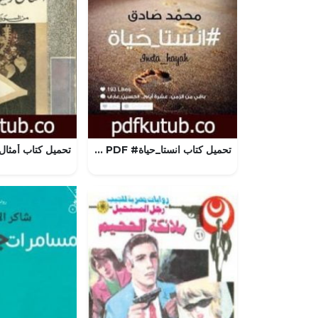
تحميل كتاب انستا_حياة# PDF تأليف محمد صادق مجانا [كامل]