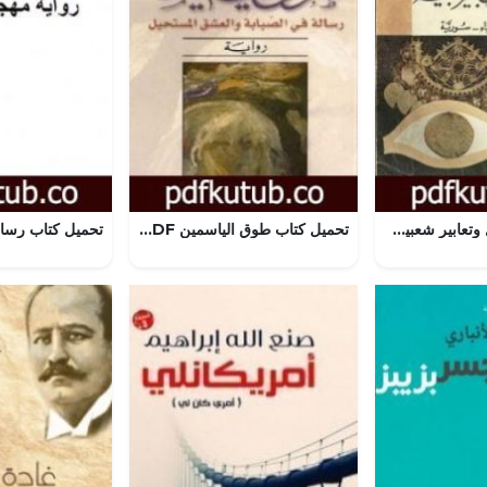
تحميل كتاب أمثال وتعابير شعبية من السويداء – سورية PDF تأليف سلامة عبيد مجانا [كامل]
تحميل كتاب طوق الياسمين PDF تأليف واسيني الأعرج مجانا [كامل]