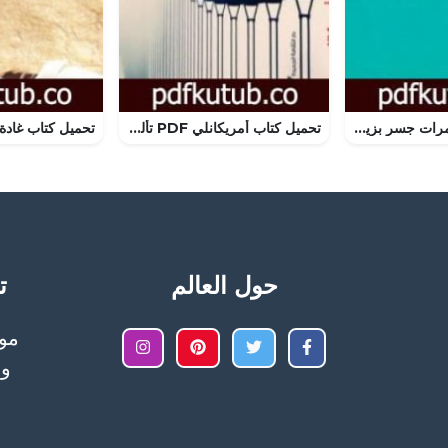
تحميل كتاب مسامرات جسر بزيبز PDF تأليف شاكر الأنباري مجانا [كامل]
تحميل كتاب أمريكانلي PDF تأليف صنع الله إبراهيم مجانا [كامل]
حول العالم
تح
وا