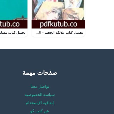
تحميل كتاب ملائكة الجحيم – الجزء الأول – سلسلة رجل المستحيل PDF تأليف نبيل فاروق مجانا [كامل]
صفحات مهمة
تواصل معنا
سياسة الخصوصية
إتفاقية الإستخدام
عن كتب كو