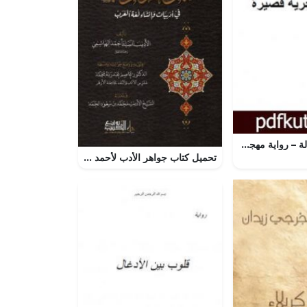
تحميل كتاب رسالة – رواية مهجرية قصيرة PDF تأليف قصي الشيخ عسكر مجانا [كامل]
تحميل كتاب جواهر الأدب لأحمد الهاشمي بصيغة PDF مجانا