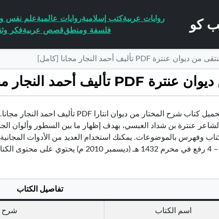
روايات عربية
كتب إسلامية
روايات عالمية
علم نفس وا
فلسفة ومنطق
قصص عربية
فكر وثق
ة PDF تأليف أحمد النجار مجانا [كامل]
مد النجار مجانا [كامل]
يمكنك تحميل كتاب شرح المختار من ديوان انت
لشاعر عنترة بن شداد العبسي، بهدف إظهار ما بين السطور وألوان الجم
لى محتوى الكتاب.
تفاصيل الكتاب
اسم الكتاب
شرح ا