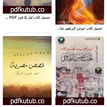
تحميل كتاب ليل بلا قمر PDF تأليف أحمد الخميسي مجانا [كامل]
تحميل كتاب حوجن لإبراهيم عباس بصيغة PDF مجانا – أفضل الروايات العربية