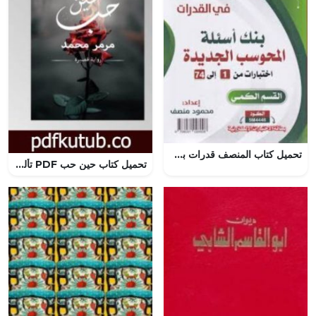
تحميل كتاب المنصف قدرات بصيغة PDF مجانا
تحميل كتاب حين حب PDF تأليف مرمر محمد مجانا [كامل]