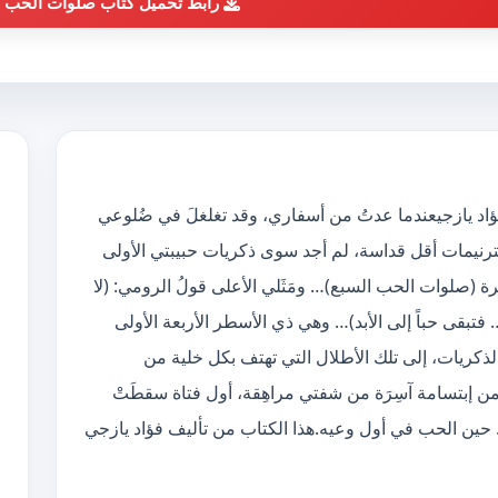
رابط تحميل كتاب صلوات الحب ا
وات الحب السبع pdf الكاتب فؤاد يازجيعندما عدتُ من أسفاري، وقد تغلغلَ في ضُلوعي
 لترنيمات أقل قداسة، لم أجد سوى ذكريات حبيبتي الأولى
رة (صلوات الحب السبع)… ومَثَلي الأعلى قولُ الرومي: (لا
قى حباً إلى الأبد)… وهي ذي الأسطر الأربعة الأولى
الذكريات، إلى تلك الأطلال التي تهتف بكل خلية من
 من إبتسامة آسِرَة من شفتي مراهِقة، أول فتاة سقطَتْ
 حين الحب في أول وعيه.هذا الكتاب من تأليف فؤاد يازجي