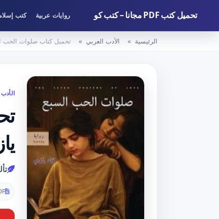
تحميل كتب PDF مجانا – كتب كو
روايات عربية
كتب إسلام
الرئيسية
الأدب العربي
تحميل كتاب صلوات الحب السبع PDF تأليف فؤاد يازجي م
الأدب 
يا
تأل
DF