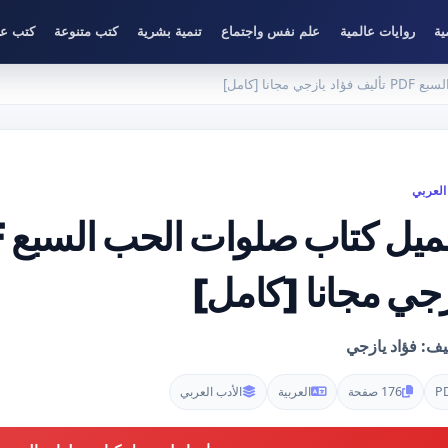
ية
روايات عالمية
علم نفس واجتماع
تنمية بشرية
كتب متنوعة
كتب عل
جانا [كامل]
العربي
زجي مجانا [كامل]
يف: فؤاد يازجي
P
176 صفحة
العربية
الأدب العربي