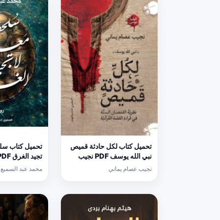
تحميل كتاب لكل حادثة قميص
تحميل كتاب سلح
نبي الله يوسف PDF نجيب
عصام يماني مجانا
السميع
نجيب عصام يماني
محمد عبد السميع