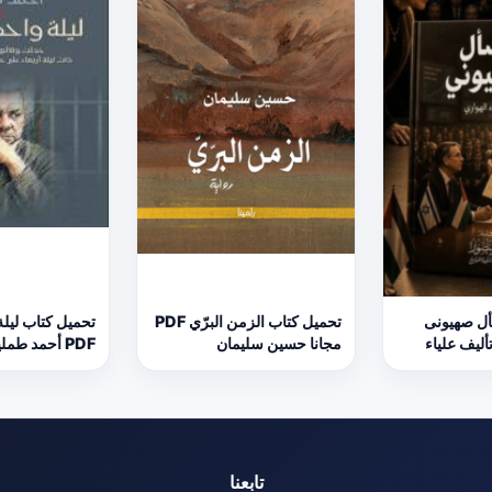
أل صهيونى
تحميل كتاب الزمن البرّي PDF
تحميل كتاب ليل
 تأليف علياء
مجانا حسين سليمان
PDF أحمد طمليه مجانا
تابعنا