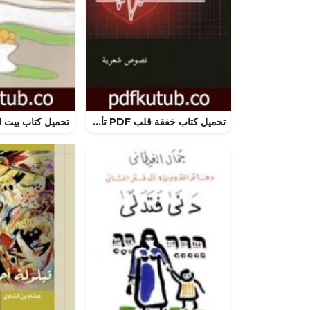
تحميل كتاب خفقة قلب PDF تأليف هيفاء شاكر نصري مجانا [كامل]