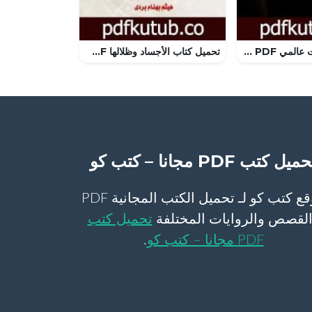
تحميل كتاب لست عالمي PDF تأليف عماد عشا مجانا [كامل]
تحميل كتاب الأجساد وظلالها PDF تأليف هيثم بهنام بُردى مجانا [كامل]
ميل كتب PDF مجانا – كتب كو
موقع كتب كو لـ تحميل الكتب المجانية PDF
لقصص والروايات المختلفة
تحميل كتب
PDF مجانا – كتب كو
.