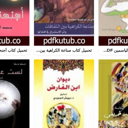
تحميل كتاب بيت الياسمين PDF تأليف إبراهيم عبد المجيد مجانا [كامل]
تحميل كتاب صناعة الكراهية بين الثقافات وأثر الاستشراق في افتعالها PDF تأليف علي بن إبراهيم النملة مجانا [كامل]