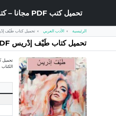
تحميل كتب PDF مجانا – كتب كو
الرئيسية
الأدب العربي
تحميل كتاب طَيْف إدْريس PDF تأليف لمى مؤيد مج
تحميل كتاب طَيْف إدْريس PDF تأليف لمى مؤيد مجانا [كامل]
الكتاب 