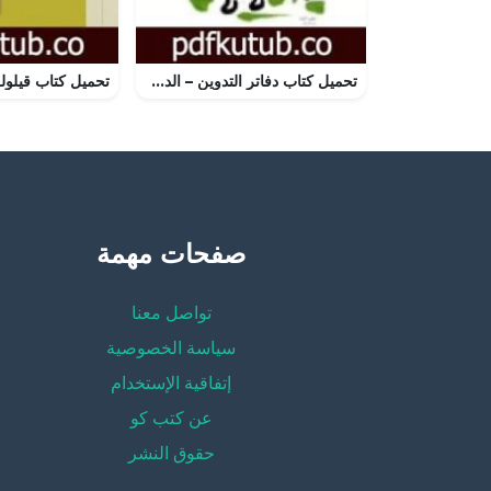
تحميل كتاب دفاتر التدوين – الدفتر الثاني – دنى فتدلى PDF تأليف جمال الغيطاني مجانا [كامل]
صفحات مهمة
تواصل معنا
سياسة الخصوصية
إتفاقية الإستخدام
عن كتب كو
حقوق النشر