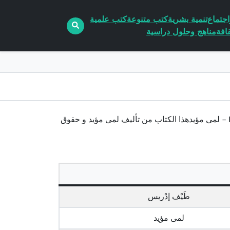
جتماع
تنمية بشرية
كتب متنوعة
كتب علمية
افة
مناهج وحلول دراسية
تحميل كتاب طَيْف إدْريس pdf الكاتب لمى مؤيدتحميل كتاب طَيْف إدْريس PDF – لمى مؤيدهذا الكتاب من تأليف لمى مؤيد و حقوق
طَيْف إدْريس
لمى مؤيد