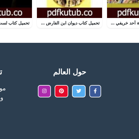
تحميل كتاب قيلولة أحد خريفي PDF تأليف هشام بن الشاوي مجانا [كامل]
تحميل كتاب ديوان ابن الفارض PDF تأليف ابن الفارض مجانا [كامل]
حول العالم
تح
وا