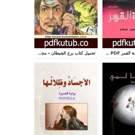
تحميل كتاب أجنحة القمر PDF تأليف محمد أمين عبدو مجانا [كامل]
تحميل كتاب برج الشيطان – مجموعة الشياطين ال 13 PDF تأليف محمود سالم مجانا [كامل]