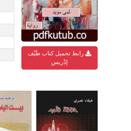
رابط تحميل كتاب طَيْف
إدْريس