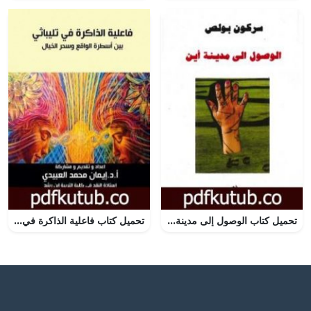
تحميل كتاب الوصول إلى مدينة أين PDF تأليف سركون بولص مجانا [كامل]
تحميل كتاب فاعلية الذاكرة في تليباثي بين أسطرة الواقع وسحر الخيال PDF تأليف أ. د. إيمان العبيدي مجانا [كامل]