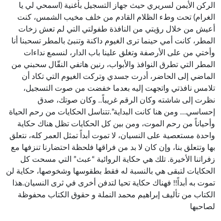
الركن الأيمن لسريري حيث جهاز التسجيل بأغنية (اسمحي لي يا
الغرام) تحت وطء الظلام القادم من خلف مخيب الشمس، كنت
أعيش من خلال رؤيتي من النافذة طفولتي التي لم تعش زخات
المطر، كانت أمي حينما ترى الغيوم داكنة وتنبئ بالمطر تسحبنا أنا
وأختي من على الأرصفة وتغلق علينا باب الدار، لنسمع نداءات
المطر التي تطرق النوافذ والأبواب، رنين هاتفي النقّال سحبني من
الماضي إلى الحاضر، أدرت جسدي وتركت الغيوم التي تكاد أن
تلامس نافذتي واتجهت إليه بعدما خفضت من صوت التسجيل،
نظرت إلى شاشته وكان الرقم غريباً.. وكان صوتك، صدق
إحساسي… ومن هنا كانت البداية”.تتناسل الحكايات من رحم الحياة
وأحياناً من رحم الموت، ومن بين كل الحكايات تظل هناك حكاية
واحدة مستعصية على النسيان، لا تموت أبداً تمثل العمر كله، نتعلق
بها وتتعلق بنا، وإن كان لا بد من فراقها فلحظة احتضارنا تنزفها مع
زفراتنا الأخيرة. تلك هي حكاية الروائية “عبث” التي مسحت كل
الحكايات لتبقى هي بالنسبة له فقط بطقوسها وشخوصها، حكاية لن
تموت به أبداً!! فهناك حكاية تحيا لتدفن أخرى في ثرى النسيان.هذا
الكتاب من تأليف إبراهيم محمد النملة و حقوق الكتاب محفوظة
لصاحبها