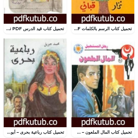
تحميل كتاب الرسم بالكلمات PDF تأليف نزار قباني مجانا [كامل]
تحميل كتاب قيد الدرس PDF تأليف لنا عبد الرحمن مجانا [كامل]
تحميل كتاب المال الملعون – سلسلة رجل المستحيل PDF تأليف نبيل فاروق مجانا [كامل]
تحميل كتاب رباعية بحرى – أبو العباس PDF تأليف محمد جبريل مجانا [كامل]