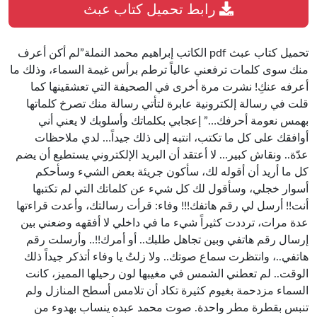
رابط تحميل كتاب عبث
تحميل كتاب عبث pdf الكاتب إبراهيم محمد النملة”لم أكن أعرف
منك سوى كلمات ترفعني عالياً ترطم برأس غيمة السماء، وذلك ما
أعرفه عنكِ! نشرت مرة أخرى في الصحيفة التي تعشقينها كما
قلت في رسالة إلكترونية عابرة لتأتي رسالة منك تصرخ كلماتها
بهمس نعومة أحرفك…” إعجابي بكلماتك وأسلوبك لا يعني أني
أوافقك على كل ما تكتب، انتبه إلى ذلك جيداً… لدي ملاحظات
عدّة.. ونقاش كبير… لا أعتقد أن البريد الإلكتروني يستطيع أن يضم
كل ما أريد أن أقوله لك، سأكون جريئة بعض الشيء وسأحكم
أسوار خجلي، وسأقول لك كل شيء عن كلماتك التي لم تكتبها
أنت!! أرسل لي رقم هاتفك!!! وفاء: قرأت رسالتك، وأعدت قراءتها
عدة مرات، ترددت كثيراً شيء ما في داخلي لا أفقهه وضعني بين
إرسال رقم هاتفي وبين تجاهل طلبك.. أو أمرك!!.. وأرسلت رقم
هاتفي..، وانتظرت سماع صوتك.. ولا زلتُ يا وفاء أتذكر جيداً ذلك
الوقت.. لم تعطني الشمس في مغيبها لون رحيلها المميز، كانت
السماء مزدحمة بغيوم كثيرة تكاد أن تلامس أسطح المنازل ولم
تنبس بقطرة مطر واحدة. صوت محمد عبده ينساب بهدوء من