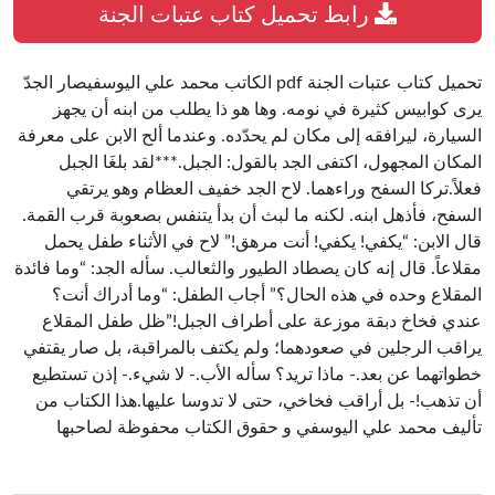
رابط تحميل كتاب عتبات الجنة
تحميل كتاب عتبات الجنة pdf الكاتب محمد علي اليوسفيصار الجدّ
يرى كوابيس كثيرة في نومه. وها هو ذا يطلب من ابنه أن يجهز
السيارة، ليرافقه إلى مكان لم يحدّده. وعندما ألح الابن على معرفة
المكان المجهول، اكتفى الجد بالقول: الجبل.***لقد بلغَا الجبل
فعلاً.تركا السفح وراءهما. لاح الجد خفيف العظام وهو يرتقي
السفح، فأذهل ابنه. لكنه ما لبث أن بدأ يتنفس بصعوبة قرب القمة.
قال الابن: “يكفي! يكفي! أنت مرهق!” لاح في الأثناء طفل يحمل
مقلاعاً. قال إنه كان يصطاد الطيور والثعالب. سأله الجد: “وما فائدة
المقلاع وحده في هذه الحال؟” أجاب الطفل: “وما أدراك أنت؟
عندي فخاخ دبقة موزعة على أطراف الجبل!”ظل طفل المقلاع
يراقب الرجلين في صعودهما؛ ولم يكتف بالمراقبة، بل صار يقتفي
خطواتهما عن بعد.- ماذا تريد؟ سأله الأب.- لا شيء.- إذن تستطيع
أن تذهب!- بل أراقب فخاخي، حتى لا تدوسا عليها.هذا الكتاب من
تأليف محمد علي اليوسفي و حقوق الكتاب محفوظة لصاحبها