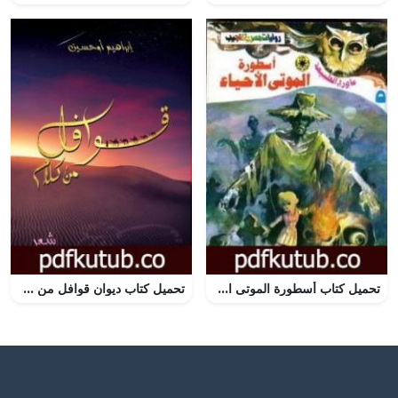
تحميل كتاب أسطورة الموتى الأحياء – سلسلة ما وراء الطبيعة PDF تأليف أحمد خالد توفيق مجانا [كامل]
تحميل كتاب ديوان قوافل من كلام PDF تأليف إبراهيم أوحسين مجانا [كامل]