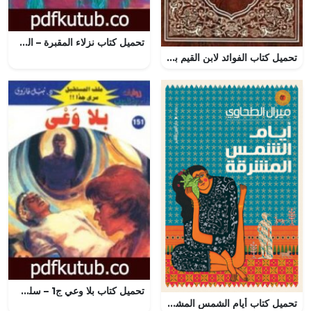
تحميل كتاب نزلاء المقبرة – الجزء الأول PDF تأليف خالد السيد علي مجانا [كامل]
تحميل كتاب الفوائد لابن القيم بصيغة PDF مجانا
تحميل كتاب بلا وعي ج1 – سلسلة ملف المستقبل PDF تأليف نبيل فاروق مجانا [كامل]
تحميل كتاب أيام الشمس المشرقة PDF ميرال الطحاوى مجانا برابط مباشر