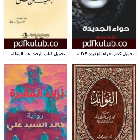
تحميل كتاب حواء الجديدة PDF تأليف نقولا حداد مجانا [كامل]
تحميل كتاب البحث عن المطلق PDF تأليف أونوريه دي بلزاك مجانا [كامل]