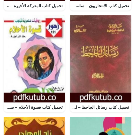
تحميل كتاب الانتحاريون – سلسلة رجل المستحيل PDF تأليف نبيل فاروق مجانا [كامل]
تحميل كتاب المعركة الأخيرة – مجموعة الشياطين ال 13 PDF تأليف محمود سالم مجانا [كامل]
تحميل كتاب رسائل الجاحظ – الجزء الأول PDF تأليف عمرو بن بحر الجاحظ مجانا [كامل]
تحميل كتاب قسوة الأحلام – سلسلة زهور PDF تأليف فوزي عوض مجانا [كامل]