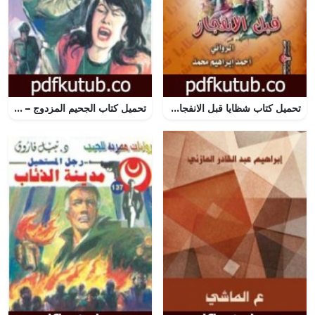
تحميل كتاب شظايا قبل الانفجار PDF تأليف أحمد إبراهيم محمد مجانا [كامل]
تحميل كتاب الجحيم المزدوج – الجزء الثاني – سلسلة رجل المستحيل PDF تأليف نبيل فاروق مجانا [كامل]