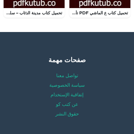
تحميل كتاب ع الماشي PDF تأليف إبراهيم عبد القادر المازني مجانا [كامل]
تحميل كتاب مدينة الذئاب – سلسلة رجل المستحيل PDF تأليف نبيل فاروق مجانا [كامل]
صفحات مهمة
تواصل معنا
سياسة الخصوصية
إتفاقية الإستخدام
عن كتب كو
حقوق النشر