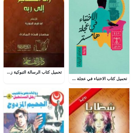
تحميل كتاب الرسالة التبوكية زاد المهاجر إلى ربه ابن القيم بصيغة PDF مجانا
تحميل كتاب الاختباء في عجلة هامستر PDF مجانا لعصام الزيات