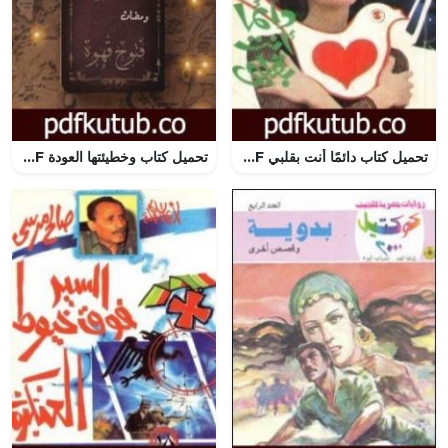
تحميل كتاب دائمًا أنت بقلبي PDF تأليف فاروق جويدة مجانا [كامل]
تحميل كتاب وخطيئتها العودة PDF تأليف د. فتوح قهوة مجانا [كامل]