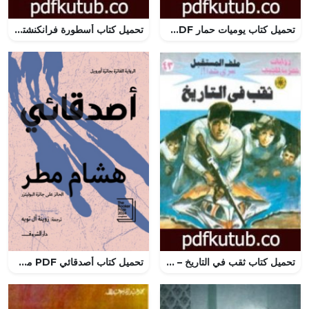
تحميل كتاب يوميات حمار PDF تأليف أحمد رجب مجانا [كامل]
تحميل كتاب أسطورة فرانكنشتاين – سلسلة ما وراء الطبيعة PDF تأليف أحمد خالد توفيق مجانا [كامل]
تحميل كتاب ثقب في التاريخ – سلسلة ملف المستقبل PDF تأليف نبيل فاروق مجانا [كامل]
تحميل كتاب أصدقائي PDF مجانا من تأليف هشام مطر برابط مباشر