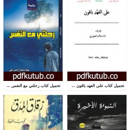
تحميل كتاب على العهد باقون PDF تأليف فريق أشرقت شمس الإبداع مجانا [كامل]
تحميل كتاب رحلتي مع النفس PDF تأليف علاء فلاح الدراجي مجانا [كامل]