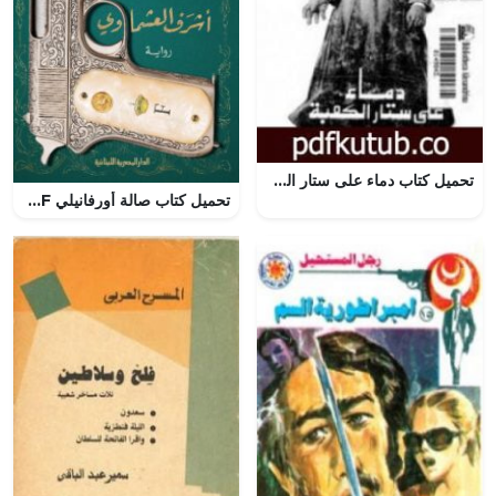
تحميل كتاب دماء على ستار الكعبة PDF تأليف فاروق جويدة مجانا [كامل]
تحميل كتاب صالة أورفانيلي PDF مجانا برابط مباشر للمؤلف أشرف العشماوي