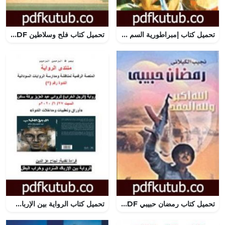
تحميل كتاب إمبراطورية السم – سلسلة رجل المستحيل PDF تأليف نبيل فاروق مجانا [كامل]
تحميل كتاب فلح وسلاطين PDF تأليف سمير عبد الباقي مجانا [كامل]
تحميل كتاب رمضان حبيبي PDF تأليف نجيب الكيلاني مجانا [كامل]
تحميل كتاب الرواية بين الإرباك السّردي وخراب البطل PDF تأليف منتدى الرواية السودانية مجانا [كامل]