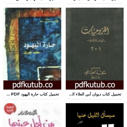
تحميل كتاب ديوان أبي العلاء المعري – اللزوميات 1 PDF تأليف أبو العلاء المعري مجانا [كامل]
تحميل كتاب حارة اليهود PDF تأليف محمد جبريل مجانا [كامل]