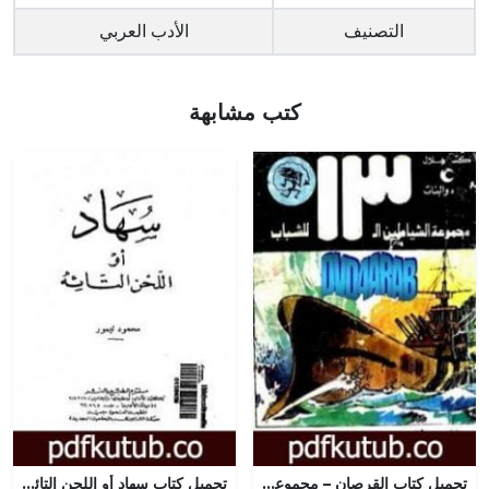
التصنيف
الأدب العربي
كتب مشابهة
تحميل كتاب القرصان – مجموعة الشياطين ال 13 PDF تأليف محمود سالم مجانا [كامل]
تحميل كتاب سهاد أو اللحن التائه PDF تأليف محمود تيمور مجانا [كامل]