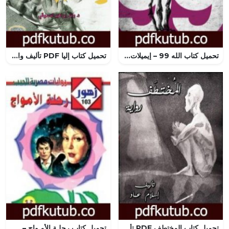
تحميل كتاب الله 99 – إيميلات مترجم إيميل سيوران PDF تأليف حسن بلاسِم مجانا [كامل]
تحميل كتاب إليا PDF تأليف وائل إبراهيم الدسوقي يوسف مجانا [كامل]
تحميل كتاب المختطف PDF تأليف إسلام عماد مجانا [كامل]
تحميل كتاب رحلـة الأمـواج – سلسلة زهور PDF تأليف فوزي عوض مجانا [كامل]