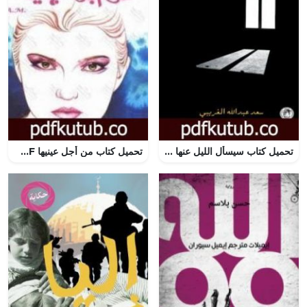
تحميل كتاب سيسأل الليل عنها PDF تأليف سعد عبد الله الغريبي مجانا [كامل]
تحميل كتاب من أجل عينيها PDF تأليف أنيس منصور مجانا [كامل]