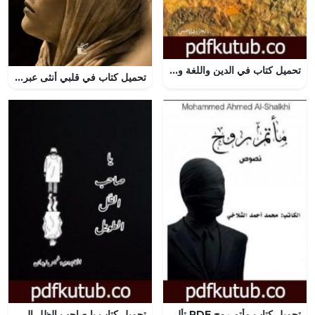
تحميل كتاب في الدين واللغة والأدب – الجزء الخامس PDF تأليف محمد عمارة مجانا [كامل]
تحميل كتاب في قلبي أنثى عبرية PDF خولة حمدي مجانا
تحميل كتاب مأتم روح PDF تأليف محمد أحمد شلاخي مجانا [كامل]
تحميل كتاب يا صاحب الظل الطويل PDF تأليف هبة خميس زيدان مجانا [كامل]