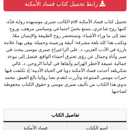
رابط تحميل كتاب فساد الأمكنة
تحميل كتاب فساد الأمكنة pdf الكاتب صبري موسىهذه رواية فذّة،
كتبها روح شاعري، يتمتع بحسّ اجتماعي وسياسي مرهف، وروح
تنفذ إلى ما وراء الأشياء، وتستحضر روح الطبيعة والإنسان معًا،
وتكتب هذا كله بلغة مشرقة؛ أنيقة ورصينة وجميلة. وهي بهذا علامة
بارزة في الأدب العربي. د. علي الراعيراح صبري موسى يبحث في
صبر وأناة وجمال عن رؤى تخترق أحشاء الواقع، فتصل إلى نبوءة
جمالية عميقة لأخطر الهزائم وأبقاها في كياننا الروحي. د. غالي
شكريلقد أحدثت فساد الأمكنة دويا في الحياة الأدبية؛ إذ تكثفت فيها
خبرات موسى المتنوعة وتآزرت لتقدم نصا روائيا بالغ العمق. محمد
بدوي.هذا الكتاب من تأليف صبري موسى و حقوق الكتاب محفوظة
لصاحبها
تفاصيل الكتاب
اسم الكتاب
فساد الأمكنة