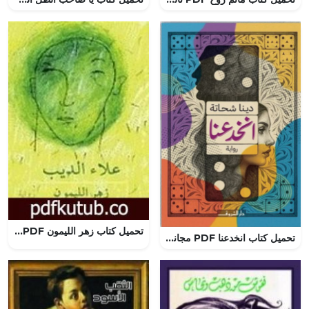
تحميل كتاب زهر الليمون PDF تأليف علاء الديب مجانا [كامل]
تحميل كتاب انخدعنا PDF مجانا من تأليف دينا شحاتة برابط مباشر