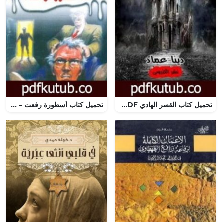
تحميل كتاب القصر الهادي PDF تأليف دينا عماد مجانا [كامل]
تحميل كتاب أسطورة رفعت – سلسلة ما وراء الطبيعة PDF تأليف أحمد خالد توفيق مجانا [كامل]