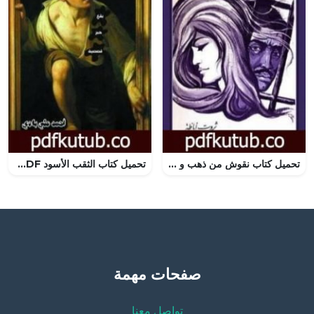
تحميل كتاب نقوش من ذهب و نحاس PDF تأليف ثروت أباظة مجانا [كامل]
تحميل كتاب الثقب الأسود PDF تأليف أحمد علي بادي مجانا [كامل]
صفحات مهمة
تواصل معنا