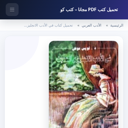
تحميل كتب PDF مجانا – كتب كو
الرئيسية
الأدب العربي
تحميل كتاب في الأدب الانجليزي الحديث PDF تأليف لويس عوض مجانا [كامل]