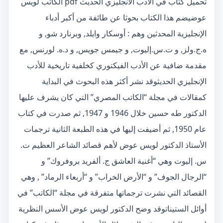
تحميل كتاب في الأدب الانجليزي الحديث pdf الكاتب لويس
عوضيضم هذا الكتاب بحوثا عن طائفة من أكبر أدباء
الإنجليزية المحدثين وهم : أوسكار وايلد, وبرنارد شو, و
ه.ج.ولز, و ت.س.إليوت, و جيمس جويس, و د.ه. لورنس, مع
مقدمة ضافية عن الأدب الفيكتوري كخلفية تاريخية للأدب
الإنجليزي الحديثوقد نشر أكثر هذه البحوث في البداية
كمقالات في مجلة “الكاتب المصري” التي كان يشرف عليها
الدكتور طه حسين خلال 1946 و 1947, ثم صدرت في كتاب
عام 1950, ثم أضيفت إليها في هذه الطبعة الثانية ترجمات
الأستاذ الدكتور لويس عوض لأهم قصائد الشاعر العظيم ت.
س. إليوت وهي “أغنية العاشق ج. ألفريد بروفروك” و
“الرجال الجوف” و “الأرض الخراب” و “أربعاء الرماد” , وهي
القصائد التي نشرت ترجماتها متفرقة في مجلة “الكاتب” في
أوائل الستيناتوقد وضح الدكتور لويس عوض الأسس النظرية