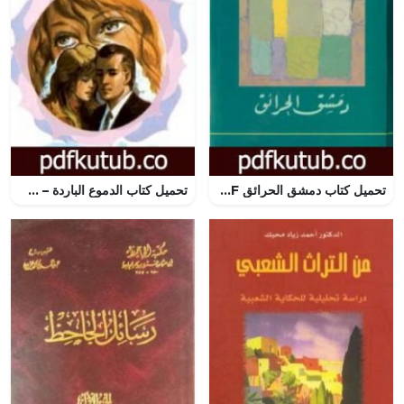
تحميل كتاب دمشق الحرائق PDF تأليف زكريا تامر مجانا [كامل]
تحميل كتاب الدموع الباردة – سلسلة زهور PDF تأليف نبيل فاروق مجانا [كامل]