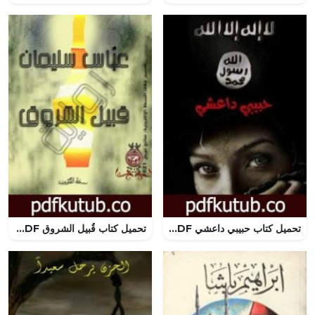
تحميل كتاب حبيبي داعشي PDF تأليف هاجر عبد الصمد مجانا [كامل]
تحميل كتاب قُبيل الشروق PDF تأليف عباس سليمان مجانا [كامل]