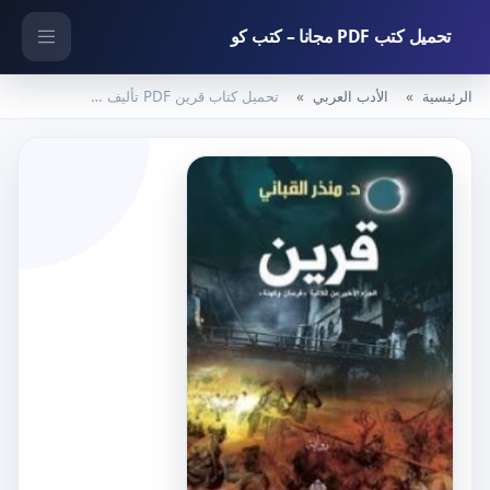
تحميل كتب PDF مجانا – كتب كو
الرئيسية
الأدب العربي
تحميل كتاب قرين PDF تأليف منذر القباني مجانا [كامل]