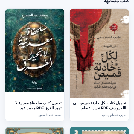
كتب مشابهة
تحميل كتاب لكل حادثة قميص نبي
تحميل كتاب سلحفاة معدنية لا
الله يوسف PDF نجيب عصام
تجيد الغرق PDF محمد عبد
يماني مجانا
السميع
نجيب عصام يماني
محمد عبد السميع