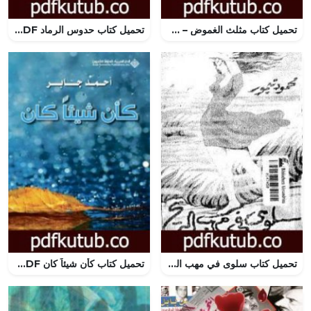
تحميل كتاب مثلث الغموض – سلسلة ملف المستقبل PDF تأليف نبيل فاروق مجانا [كامل]
تحميل كتاب حدوس الرماد PDF تأليف السعيد عبدالغني مجانا [كامل]
تحميل كتاب سلوى في مهب الريح PDF تأليف محمود تيمور مجانا [كامل]
تحميل كتاب كأن شيئاً كان PDF تأليف أحمد جابر مجانا [كامل]