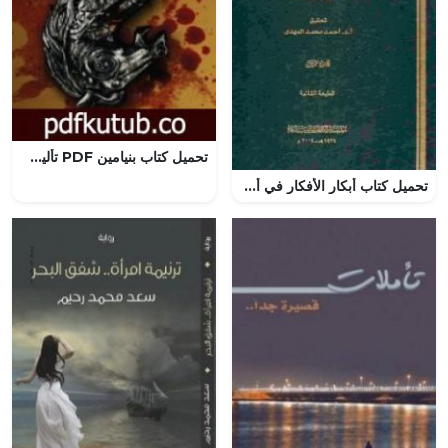
تحميل كتاب بنيامين PDF تأليف إبراهيم عباس مجانا [كامل]
تحميل كتاب أبكار الأفكار في أصول الدين – سيف الدين الآمدي بصيغة PDF مجانا