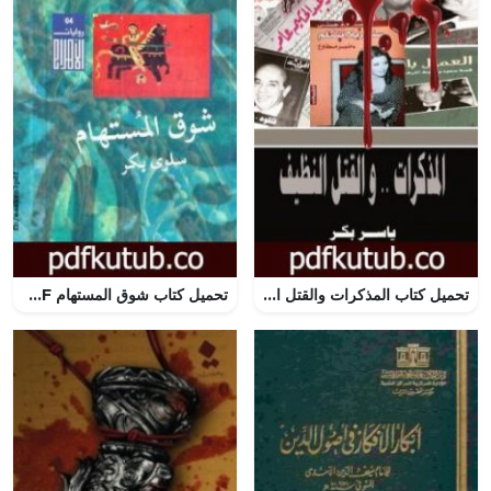
تحميل كتاب المذكرات والقتل النظيف PDF تأليف ياسر بكر مجانا [كامل]
تحميل كتاب شوق المستهام PDF تأليف سلوى بكر مجانا [كامل]