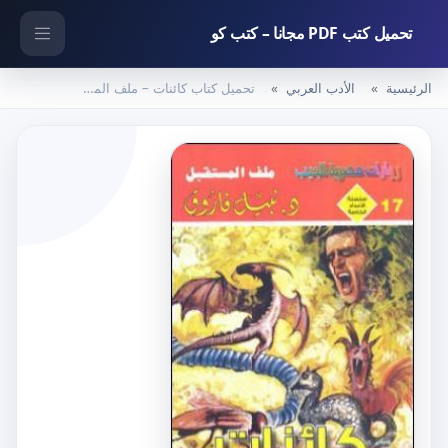
تحميل كتب PDF مجانا – كتب كو
الرئيسية
الأدب العربي
تحميل كتاب كائنات – ملف المستقبل PDF تأليف نبيل فاروق مجانا [كامل]