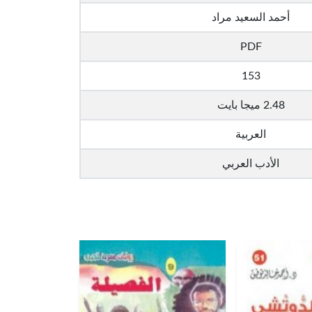
أحمد السعيد مراد
PDF
153
2.48 ميجا بايت
العربية
الأدب العربي