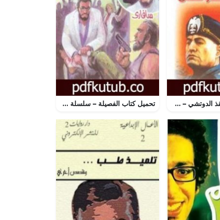
تحميل كتاب فلننقذ الدوتشي – سلسلة فانتازيا PDF تأليف أحمد خالد توفيق مجانا [كامل]
تحميل كتاب الفصيلة – سلسلة سافاري PDF تأليف أحمد خالد توفيق مجانا [كامل]