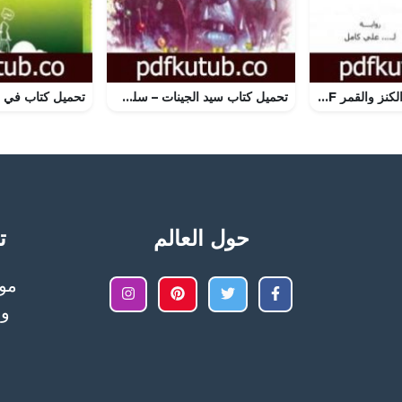
تحميل كتاب حلم الكنز والقمر PDF تأليف علي كامل مجانا [كامل]
تحميل كتاب سيد الجينات – سلسلة سافاري PDF تأليف أحمد خالد توفيق مجانا [كامل]
حول العالم
تح
وا