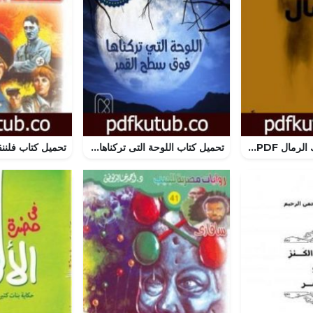
تحميل كتاب ملوك الرمال PDF تأليف علي بدر مجانا [كامل]
تحميل كتاب اللوحة التى تركناها فوق سطح القمر PDF تأليف أحمد دسوقي مرسي مجانا [كامل]