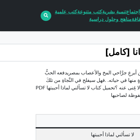
جتماع
تنمية بشرية
كتب متنوعة
كتب علمية
افة
مناهج وحلول دراسية
عيد مرادد. سعداوي من أبرعِ جرَّاحي المخ والأعصاب بمصريدفعه الحبُّ
َةٍ منها في حياته. .فهل سيفلح في النَّجاةِ من تلكَ
الأهوال ؟وهل ستنجح التَّجربة ويحفظ حب حياته ؟أَم يكون الألمُ هو البطل الذي لا غِنى عنه ؟تحميل كتاب لا تسألني لماذا أحببتها PDF
حفوظة لصاحبها
لا تسألني لماذا أحببتها