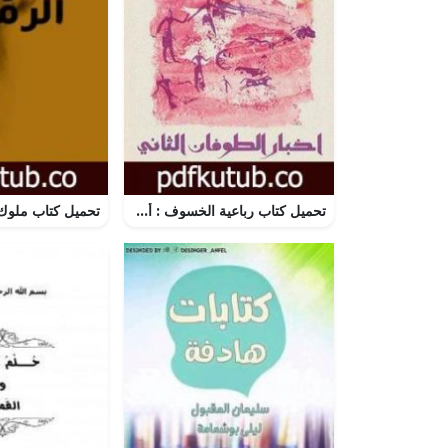
تحميل كتاب رباعية الخسوف : أخبار الطوفان الثاني # 3 PDF تأليف إبراهيم الكوني مجانا [كامل]