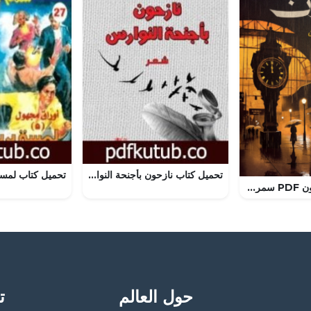
تحميل كتاب نازحون بأجنحة النوارس PDF تأليف عبد الله سرمد الجميل مجانا [كامل]
تحميل كتاب عابرون PDF سمر عبد العظيم مجانا برابط مباشر
حول العالم
تح