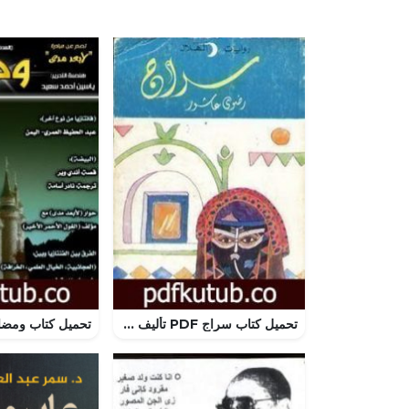
تحميل كتاب سراج PDF تأليف رضوى عاشور مجانا [كامل]