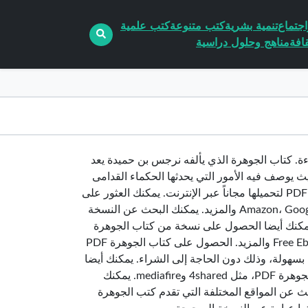
جتماع
تنمية بشرية
كتب متنوعة
كتب علمية
افة
مناهج وحلول دراسية
ءة. كتاب الجوهرة الذي يألفه نرجس بن حميدة يعد
ث يوصف فيه الأمور التي يحدثها الحكماء القدامى
وتصافحها مع بعضهم البعض. لذا يمكنك الحصول على نسخة من كتاب الجوهرة PDF لتحميلها مجاناً عبر الإنترنت. يمكنك العثور على
نسخة من كتاب الجوهرة في مواقع الكتب الالكترونية المختلفة، مثل Amazon، Google Books والمزيد. يمكنك البحث عن النسخة
 على الإنترنت. يمكنك أيضا الحصول على نسخة من كتاب الجوهرة
من مواقع التحميل المختلفة التي تقدم الكتب المجانية مثل Free Ebooks، Archive.org والمزيد. الحصول على كتاب الجوهرة PDF
 بسهولة، وذلك دون الحاجة إلى الشراء. يمكنك أيضا
الدخول إلى مواقع الاستضافة المختلفة للحصول على نسخة مجانية من كتاب الجوهرة PDF، مثل 4shared وmediafire. يمكنك
PD عبر الإنترنت من خلال البحث عن المواقع المختلفة التي تقدم كتب الجوهرة