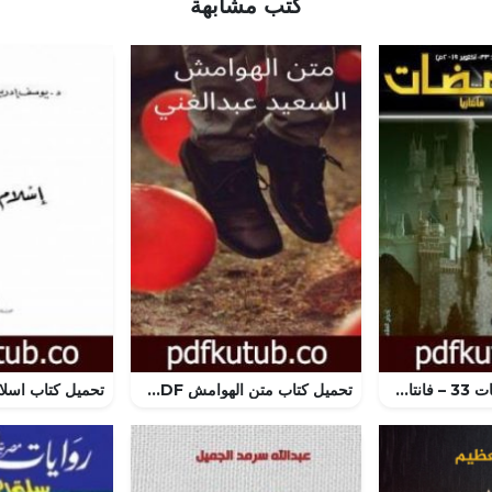
كتب مشابهة
تحميل كتاب ومضات 33 – فانتازيا PDF تأليف ياسين أحمد سعيد مجانا [كامل]
تحميل كتاب متن الهوامش PDF تأليف السعيد عبدالغني مجانا [كامل]