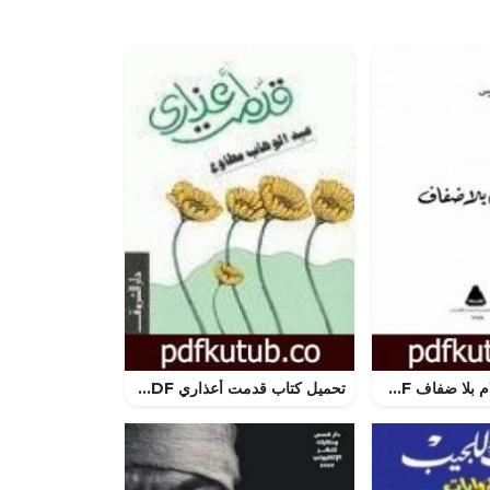
تحميل كتاب اسلام بلا ضفاف PDF تأليف يوسف إدريس مجانا [كامل]
تحميل كتاب قدمت أعذاري PDF تأليف عبد الوهاب مطاوع مجانا [كامل]