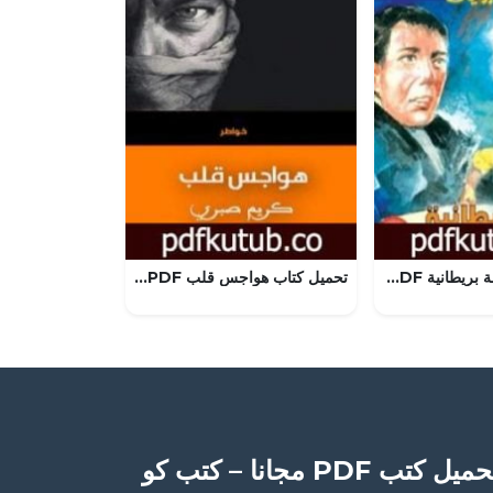
تحميل كتاب لمسة بريطانية PDF تأليف تامر إبراهيم مجانا [كامل]
تحميل كتاب هواجس قلب PDF تأليف كريم صبري مجانا [كامل]
ميل كتب PDF مجانا – كتب كو