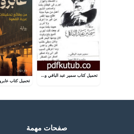
تحميل كتاب سمير عبد الباقي وشمروخ الأراجوز PDF تأليف سمير عبد الباقي مجانا [كامل]
صفحات مهمة