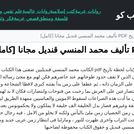
روايات عربية
كتب إسلامية
روايات عالمية
علم نفس وا
فلسفة ومنطق
قصص عربية
فكر وثق
ا [كامل]
تحميل كتاب لحظة تاريخ pdf الكاتب محمد المنسي قنديلبين ضفتى 
 الذين لا تقف حدود طوحاتهم عند حاضرهم فكن لهم مع مجئ رسالة الا
 على الزمان ذاته ، ثم عطفا على زمن بدأ بفتنه كبرى لافظا الشجاعة 
تصارعين على العرش بما رحبت من فتوحات وانتصارات فكان لا بد لهم
ما أدت هذه الصراعات لسقوط الامويين والعباسيين ممهدة الطريق لزم
قة وغيرهم فصار بدل الخليفة الف خليفة لا يملكون ولا يحكمونومن بع
زمن الخصيان زمن ملئ باليأس ولكنه لا يخلو من الامل ، فيه رجال حال
حت التراب واخرى ظهرت للنور ، ومازلنا فى انتظار زمن عربى جديد ومخ
منسي قنديل و حقوق الكتاب محفوظة لصاحبها