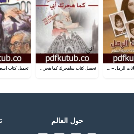
تحميل كتاب سلطانات الرمل – سيرة أشهر جميلات بادية الشام PDF تأليف لينا هويان الحسن مجانا [كامل]
تحميل كتاب سأهجرك كما هجرك أبي PDF تأليف ديراو داتسيدا مجانا [كامل]
حول العالم
تح