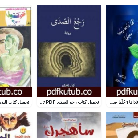
تحميل كتاب كلما ناداها رَجُلُها صغيرتي PDF تأليف د. سعاد درير مجانا [كامل]
تحميل كتاب رجع الصدى PDF تأليف أيمن زهري مجانا [كامل]