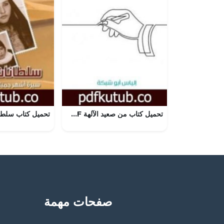
تحميل كتاب من صعيد الآلهة PDF تأليف إلياس أبو شبكة مجانا [كامل]
صفحات مهمة