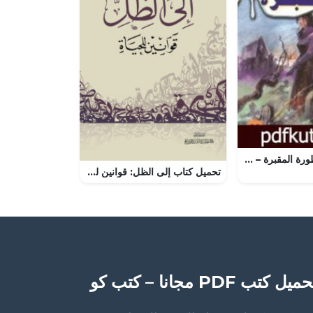
تحميل كتاب أسطورة المقبرة – سلسلة ما وراء الطبيعة PDF تأليف أحمد خالد توفيق مجانا [كامل]
تحميل كتاب إلى الظل: قوانين للحياة لعلي بن جابر الفيفي بصيغة PDF مجانا
ميل كتب PDF مجانا – كتب كو