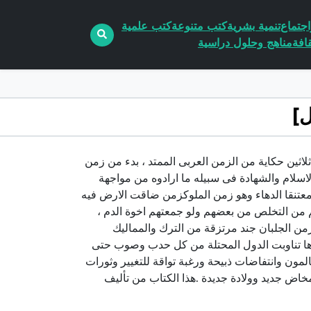
جتماع
تنمية بشرية
كتب متنوعة
كتب علمية
افة
مناهج وحلول دراسية
هذا الكتاب ثلاثين حكاية من الزمن العربى الممتد ، بدء من زمن
سلام والشهادة فى سبيله ما ارادوه من مواجهة
ومعتنقا الدهاء وهو زمن الملوكزمن ضاقت الارض فيه
 من التخلص من بعضهم ولو جمعتهم اخوة الدم ،
ن الجلبان جند مرتزقة من الترك والمماليك
دها تناوبت الدول المحتلة من كل حدب وصوب حتى
مون وانتفاضات ذبيحة ورغبة تواقة للتغيير وثورات
اض جديد وولادة جديدة .هذا الكتاب من تأليف