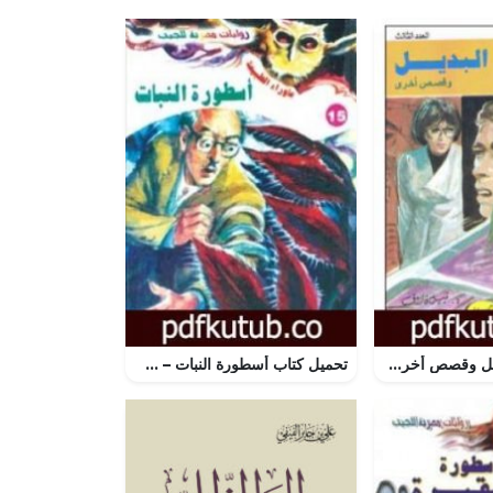
تحميل كتاب البديل وقصص أخرى PDF تأليف نبيل فاروق مجانا [كامل]
تحميل كتاب أسطورة النبات – سلسلة ما وراء الطبيعة PDF تأليف أحمد خالد توفيق مجانا [كامل]