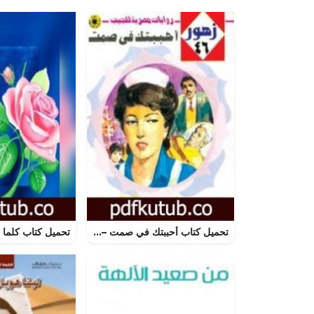
تحميل كتاب أحببتك في صمت – سلسلة زهور PDF تأليف شريف شوقي مجانا [كامل]