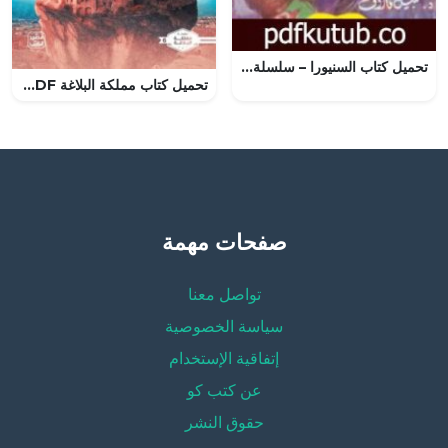
تحميل كتاب السنيورا – سلسلة رجل المستحيل PDF تأليف نبيل فاروق مجانا [كامل]
تحميل كتاب مملكة البلاغة PDF حنان لاشين مجانا برابط مباشر
صفحات مهمة
تواصل معنا
سياسة الخصوصية
إتفاقية الإستخدام
عن كتب كو
حقوق النشر