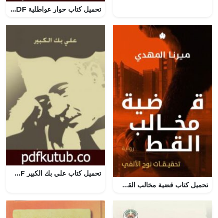
تحميل كتاب حوار عواطلية PDF تأليف عمرو عز الدين مجانا [كامل]
تحميل كتاب علي بك الكبير PDF تأليف أحمد شوقي مجانا [كامل]
تحميل كتاب قضية مخالب القط PDF ميرنا المهدي مجانا