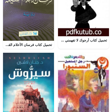
تحميل كتاب أرجوك لا تفهمني PDF تأليف عبد الوهاب مطاوع مجانا [كامل]
تحميل كتاب فرسان الأحلام القتيلة PDF إبراهيم الكوني مجانا