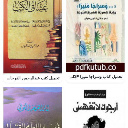
تحميل كتاب وسراجا منيرا PDF تأليف عمر هزاع مجانا [كامل]
تحميل كتب عبدالرحمن الفرحان بصيغة PDF مجاناً لعشاق الكتب