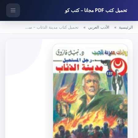
تحميل كتب PDF مجانا – كتب كو
الرئيسية
الأدب العربي
تحميل كتاب مدينة الذئاب – سلسلة رجل المستحيل PDF تأليف نبيل فاروق مجانا [كامل]