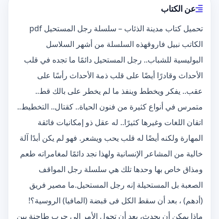
عن الكتاب
تحميل كتاب مدينة الذئاب – سلسلة رجل المستحيل pdf
الكاتب نبيل فاروقهذه السلسلة من أشهر السلاسل
البوليسية للشباب.. رجل المستحيل دائمًا ما تجده في قلب
الأحداث وقادرًا أيضًا على قلب ذمة الأحداث رأسًا على
عقب.. يفكر ويخطط وينفذ ما لم يخطر على بالك قط..
متمرس في أنواع كثيرة من فنون الحياة.. كقتال.. التخطيط..
اتقان اللغات وغيرها كثيرًا.. له عقل ذو إمكانيات فائقة
المهارة ولكنه أيضًا له قلب يحب ويشعر. فهو لم يكن أبدًا آلة
خالية من المشاعر الإنسانية ولهذا نجد دائمًا لمغامراته طعم
ومذاق خاص بها وحدها تلك هي سلسلة رجل المواقف
الصعبة بل المستحيلة إنه رجل المستحيل.ما مصير فريق
(أدهم) ، بعد أن سقط الكل فى قبضة (المافيا) الروسية؟!
ماذا يمكن أن يحدث، بعد أن تحول الأمر إلى حرب طاحنة بين