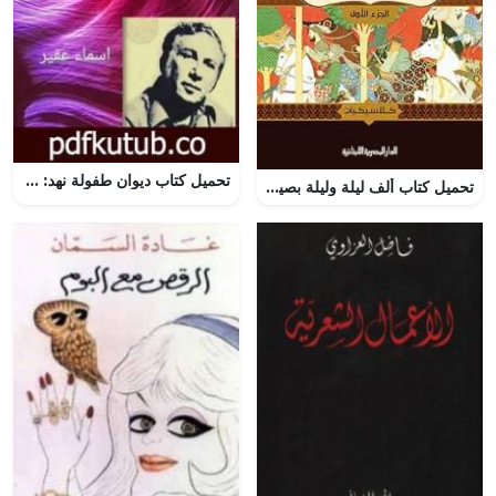
تحميل كتاب ديوان طفولة نهد: ج1 للشاعر نزار قباني PDF تأليف أسماء عفير مجانا [كامل]
تحميل كتاب ألف ليلة وليلة بصيغة PDF مجانا من مجمع التراث العربي