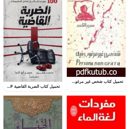
تحميل كتاب شخص غير مرغوب فيه PDF تأليف سميح القاسم مجانا [كامل]
تحميل كتاب الضربة القاضية PDF محمد محرم مجانا برابط مباشر