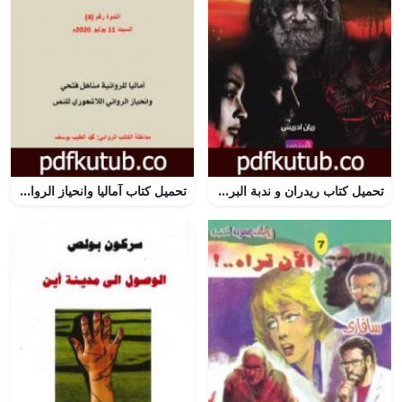
تحميل كتاب ريدران و ندبة البردن السفلية PDF تأليف ريان إدريس مجانا [كامل]
تحميل كتاب آماليا وانحياز الروائي اللاشعوري للنص بقلم الروائي محمد الطيب يوسف PDF تأليف منتدى الرواية السودانية مجانا [كامل]