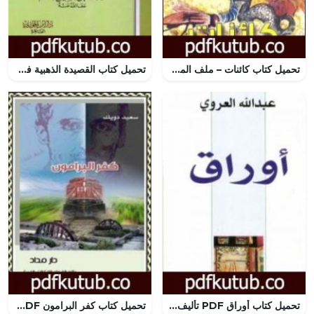
تحميل كتاب كائنات – ملف المستقبل PDF تأليف نبيل فاروق مجانا [كامل]
تحميل كتاب القصيدة الذهبية في الحجة المكية والزورة المحمدية للبغدادي PDF تأليف محمد أحمد إسماعيل المقدم مجانا [كامل]
تحميل كتاب أوراق PDF تأليف عبد الله العروي مجانا [كامل]
تحميل كتاب كفر البرامون PDF تأليف سعيد دويك مجانا [كامل]