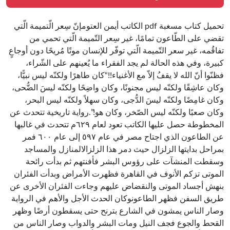
تحميل كتاب مسغبة pdf الكاتب أيمن العتومإنّ سِعر الّتميمة الّتي
تقضي على الطّاعون تمامًا، غير سِعر التّميمة الّتي تحمي من
تفاقُمه، غير سعر التّميمة الّتي توفّر للإنسان موتًا مُريحًا دون أوجاعٍ
كبيرة، وفي هذه الحالة لم يجد الفقراء ما يُعينهم على الشّراء،
فظنّوا أنّ الله لا يقفُ إلاّ مع الأغنياء!!“كان طاهرًا ولكنّه ليس نبيًّا،
وكان عاشِقًا ولكنّه ليس مجنونًا، وكان واضِحًا ولكنّه ليسَ الضُّحى،
وكان غامِضًا ولكنّه ليسَ الدُّجى، وكان سهلاً ولكنّه ليس البحر،
وكان صعبًا ولكنّه ليس الصّخر، وكان هو!”.رواية تاريخية تتحدث عن
المخطوطة حصل عليها الكاتب تعود لعام ٦٢٩م تتحدث في غالبها
عن الطاعون الذي اجتاح مصر في عام ٥٩٧ إلى عام ٦٠٠ فمر
بمراحل بدايتها الزلزال حيث دمر هذا الزلزالالمنازل والمساجد
وسقطت المنشآت على رؤوس البشر فأفنتهم ثم بدأت رائحة
الموتى تزكم الأنوف في القاهرة فظهرت الأمراض وبدأت الفئران
بنهش أجساد الموتى والنقضاض عليهم وجاءت الفئران الأخرى عن
طريق السفن فظهر الطاعونوكان الحدث الأجل والأهم في الرواية
وصار الناس يمشون في الشارع بترنح حتى يسقطون أرضًا وظهر
القحط والجوع فجف النيل ومات البشر والدواب وصار الناس من