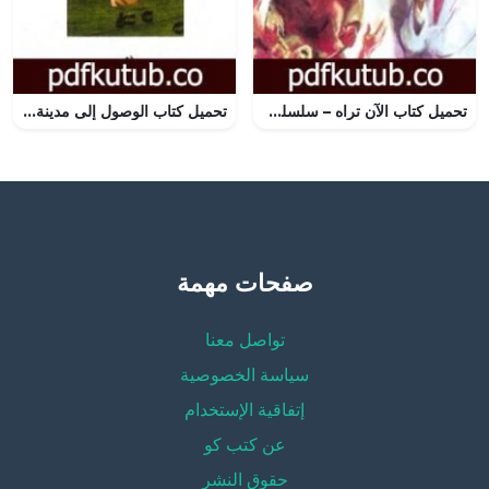
تحميل كتاب الآن تراه – سلسلة سافاري PDF تأليف أحمد خالد توفيق مجانا [كامل]
تحميل كتاب الوصول إلى مدينة أين PDF تأليف سركون بولص مجانا [كامل]
صفحات مهمة
تواصل معنا
سياسة الخصوصية
إتفاقية الإستخدام
عن كتب كو
حقوق النشر