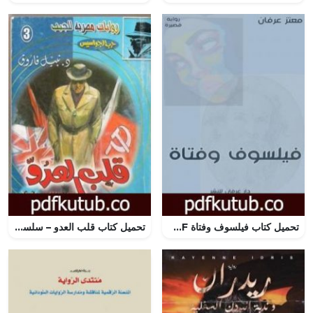
تحميل كتاب فيلسوف وفتاة PDF تأليف معتز عرفان مجانا [كامل]
تحميل كتاب قلب العدو – سلسلة حرب الجواسيس PDF تأليف نبيل فاروق مجانا [كامل]