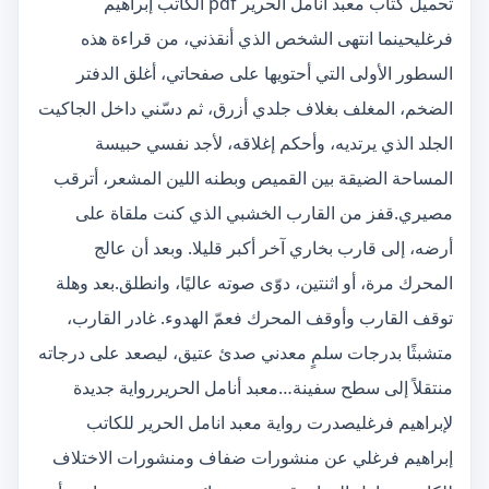
تحميل كتاب معبد أنامل الحرير pdf الكاتب إبراهيم
فرغليحينما انتهى الشخص الذي أنقذني، من قراءة هذه
السطور الأولى التي أحتويها على صفحاتي، أغلق الدفتر
الضخم، المغلف بغلاف جلدي أزرق، ثم دسّني داخل الجاكيت
الجلد الذي يرتديه، وأحكم إغلاقه، لأجد نفسي حبيسة
المساحة الضيقة بين القميص وبطنه اللين المشعر، أترقب
مصيري.قفز من القارب الخشبي الذي كنت ملقاة على
أرضه، إلى قارب بخاري آخر أكبر قليلا. وبعد أن عالج
المحرك مرة، أو اثنتين، دوّى صوته عاليًا، وانطلق.بعد وهلة
توقف القارب وأوقف المحرك فعمّ الهدوء. غادر القارب،
متشبثًا بدرجات سلمٍ معدني صدئ عتيق، ليصعد على درجاته
منتقلاً إلى سطح سفينة…معبد أنامل الحريررواية جديدة
لإبراهيم فرغليصدرت رواية معبد انامل الحرير للكاتب
إبراهيم فرغلي عن منشورات ضفاف ومنشورات الاختلاف