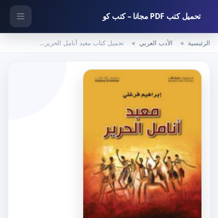
تحميل كتب PDF مجانا – كتب كو
الرئيسية
الأدب العربي
تحميل كتاب معبد أنامل الحرير PDF تأليف إبراهيم فرغلي مجانا [كامل]