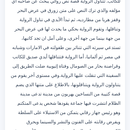
للكاتب. تتناول الرواية قصة نص روائي يبحث عن صاحبه أي
مؤلفه والذي ترك النص على متن زورق في عرض البحر
وقفز هربا من مطارديه، ثم تبدأ الأيدي في تناول الرواية
وتناقلها، وتقوم الرواية بحكي ما يحدث لها في عرض البحر
من جهة بينما من جهة أخرى، وعلى أمل ان تجد كاتبها،
تستدعي سيرته التي تتناثر بين طفولته في الامارات وشبابه
في مصر ثم ألمانيا، أما الرواية فتتناقلها أيدي صديق للكاتب
وقراصنة بحار من الصومال وفتاة إثيوبية ضلت الطريق إلى
السفينة التي تنقلت عليها الرواية.وفي مستوى آخر يقوم من
يتناولون الرواية ويتناقلونها، بالاطلاع على متنها الذي يضم
قصة كتيبة من النساخين يهربون من مدينة تدعى مدينة
الظلام انتشرت فيها جماعة يقودها شخص يدعى المتكتم
وهو رئيس جهاز رقابي يتمكن من الاستيلاء على السلطة
ويفرض رقابته على الفنون والنشر والسينما ويحرق