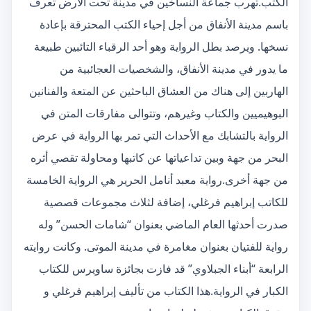
الكتب.تهرب جماعة النساخين في مدينة تحت الأرض تعرف
باسم مدينة الأنفاق من أجل إحياء الكتب المحترقة بإعادة
نسخها. ويرصد بطل الرواية وهو أحد الرقباء التائبين طبيعة
ما يدور في مدينة الأنفاق، والشخصيات العجائبية من
الهاربين إلى هناك من العشاق الباحثين عن المتعة والفنانين
البوهيميين والكتاب وغيرهم، وتتوالى مفارقات المتن في
الرواية بالتشابك مع الأحداث التي تمر بها الرواية في عرض
البحر من جهة وبين تداعياتها عن كاتبها ومحاولة تقصي أثره
من جهة أخرى.رواية معبد أنامل الحرير هي الرواية الخامسة
للكاتب إبراهيم فرغلي، إضافة لثلاث مجموعات قصصية
صدرت أحدثها العام الماضي بعنوان “شامات الحسن” وله
رواية للفتيان بعنوان مغامرة في مدينة الموتى. وكانت روايته
الرابعة “أبناء الجبلاوي” قد فازت بجائزة ساويرس للكتاب
الكبار في الرواية.هذا الكتاب من تأليف إبراهيم فرغلي و