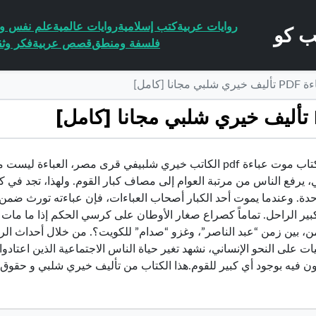
روايات عربية
كتب إسلامية
روايات عالمية
علم نفس وا
فلسفة ومنطق
قصص عربية
فكر وثق
 [كامل]
تحميل كتاب موت عباءة pdf الكاتب خيري شلبيفي قرى مصر، الع
 يرفع الناس من مرتبة العوام إلى مصاف كبار القوم. ولهذا، تجد في كل
احدة. وعندما يموت أحد الكبار أصحاب العباءات، فإن عباءته تورث ضمن م
ير الراحل. تماماً كصراع صغار الأوطان على كرسي الحكم إذا ما مات أ
ن، بين زمن “عبد الناصر”، وغزو “صدام” للكويت؟. من خلال أحداث الر
 على النحو الإنساني، نشهد تغير حياة الناس الاجتماعية الذين اعتادوا 
فون فيه بوجود أي كبير للقوم.هذا الكتاب من تأليف خيري شلبي و حقوق