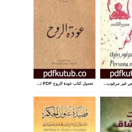
تحميل كتاب شخص غير مرغوب فيه PDF تأليف سميح القاسم مجانا [كامل]
تحميل كتاب عودة الروح PDF تأليف توفيق الحكيم مجانا [كامل]