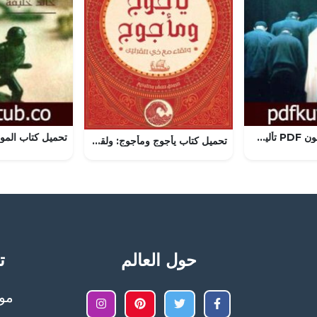
تحميل كتاب خمسون PDF تأليف جليلة بكّار مجانا [كامل]
تحميل كتاب يأجوج ومأجوج: ولقاء مع ذي القرنين بأسامة عبد الرءوف الشاذلي PDF مجانا
حول العالم
تح