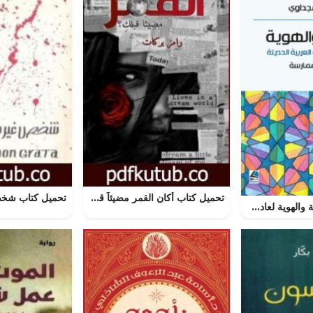
تحميل كتاب أكان القمر مضيئاً قبلكِ؟ PDF تأليف رامز بركات مجانا [كامل]
تحميل كتاب البلاغة والهوية لعادل المجداوي بصيغة PDF مجانا