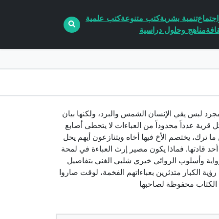
جتماع
تنمية بشرية
كتب متنوعة
كتب علمية
افة
مناهج وحلول دراسية
باءة ليست مجرد لبس يقي الإنسان الشمس والبرد، ولكنها بيان
 قرية عدداً محدوداً من العباءات لا يتحطى أصابع
ا ترك، يختصم الأخ فيها أخاه ويتنازعون أيهم يحل
حد قادتها. فماذا يكون مصير إرث العباءة في لمحة
واية وأسلوب الروائي خيري شلبي الغني بتفاصيل
رؤية الكبار متدثرين بعباءاتهم الفخمة، لوقت صاروا
 الكتاب محفوظة لصاحبها