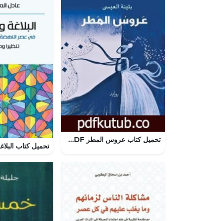
تحميل كتاب عروس المطر PDF تأليف بثينة العيسى مجانا [كامل]