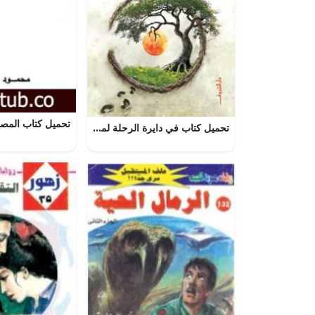
تحميل كتاب في دايرة الرحلة لمحمد طه بصيغة PDF مجانا