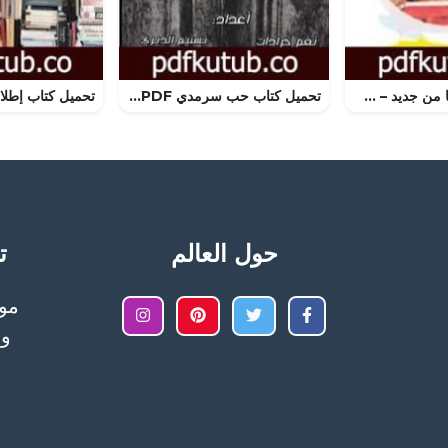
تحميل كتاب التقينا من جديد – سلسلة زهور PDF تأليف شريف شوقي مجانا [كامل]
تحميل كتاب حب سرمدي PDF تأليف مجموعة من المؤلفين مجانا [كامل]
حول العالم
تح
وا