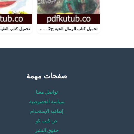
تحميل كتاب الرمال الحية ج2 – سلسلة ملف المستقبل PDF تأليف نبيل فاروق مجانا [كامل]
صفحات مهمة
تواصل معنا
سياسة الخصوصية
إتفاقية الإستخدام
عن كتب كو
حقوق النشر