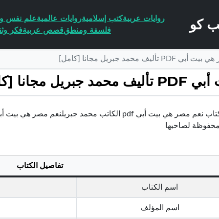
روايات عربية
كتب إسلامية
روايات عالمية
علم نفس وا
فلسفة ومنطق
قصص عربية
فكر وثق
 محمد جبريل مجانا [كامل]
انا [كامل]
محفوظة لصاحبها
تفاصيل الكتاب
اسم الكتاب
اسم المؤلف