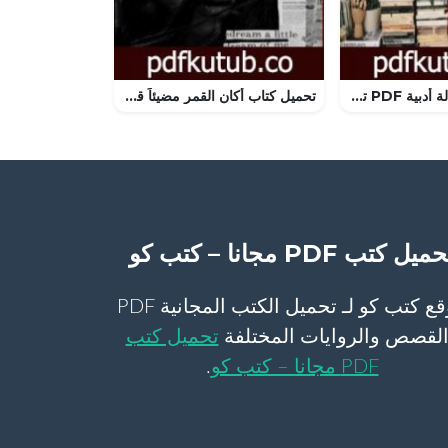
تحميل كتاب إطلالة أدبية PDF تأليف مجموعة من المؤلفين مجانا [كامل]
تحميل كتاب أكان القمر مضيئاً قبلكِ؟ PDF تأليف رامز بركات مجانا [كامل]
ميل كتب PDF مجانا – كتب كو
موقع كتب كو لـ تحميل الكتب المجانية PDF
لقصص والروايات المختلفة
تحميل كتب
PDF مجانا – كتب كو
.