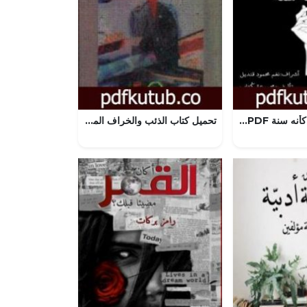
تحميل كتاب يوم كأنه سنة PDF تأليف مجموعة من المؤلفين مجانا [كامل]
تحميل كتاب الذئب والخراف المهضومة PDF تأليف داود سلمان الشويلي مجانا [كامل]