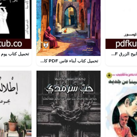
تحميل كتاب المصابيح الزرق PDF تأليف محمود تيمور مجانا [كامل]
تحميل كتاب أبناء فاس PDF كاي هاردي كامبل مجانا