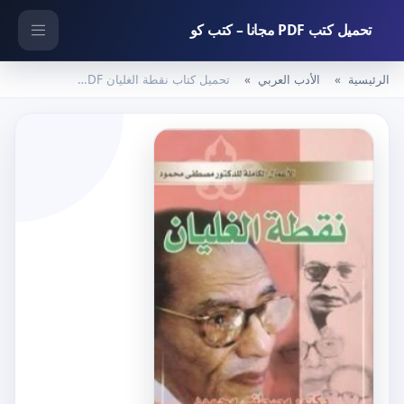
تحميل كتب PDF مجانا – كتب كو
الرئيسية
الأدب العربي
تحميل كتاب نقطة الغليان PDF تأليف مصطفى محمود مجانا [كامل]