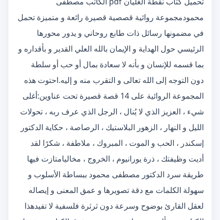
تحميل كتاب نقطة الغليان pdf الكاتب مصطفى
محمودمجموعة روائية قصصية قصيرة رائعة و متميزة تحمل
في مضمونها رسائل ذات طابع روحاني و يدور محورها
الرئيسي حول الهداية و الإيمان بالله العلي القدير و بأقداره و
بما قسمه للإنسان و بأنه لا سعادة بمال أو حب أو سلطة
دون التوجه إلى الله تعالى و التقرب منه و إليه.احتوت هذه
المجموعة الروائية على 14 قصة قصيرة تحت عناوين:أغلى
شيء ، العزيز الذي لا يُنال ، الرجل الذي عرف ربه ، تحولات
الليل و النهار ، الزهور البلاستيك ، الرصاصة ، حكاية الدكتور
إسكندر ، الحب و الموت ، المبروك ، ملاطفة ، شكرًا لقد
أديت وظيفتك ، ذرة يورانيوم ، الخروج ، مخاليامتازت فيها
طريقة سرد الدكتور مصطفى محمود ببساطة الأسلوب و
سهولة الكلمات مع دقة تصويرها و عمق المعنى و إيصاله
لعقل القارئ بوضوح وسرعة دون ثرثرة فلسفية لا تفيدهذا