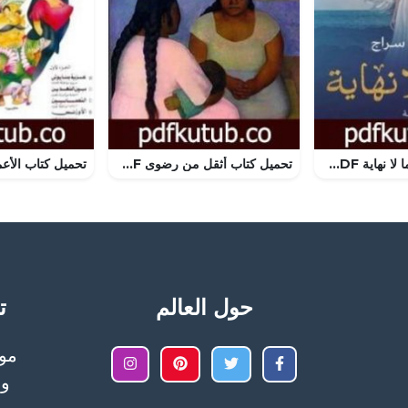
تحميل كتاب إلى ما لا نهاية PDF تأليف ساندرا سراج مجانا [كامل]
تحميل كتاب أثقل من رضوى PDF تأليف رضوى عاشور مجانا [كامل]
حول العالم
تح
وا