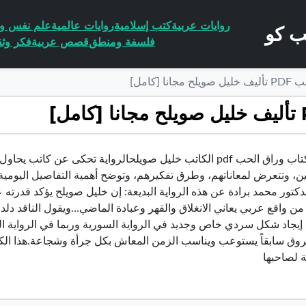
روايات عربية
كتب إسلامية
روايات عالمية
علم نفس وا
فلسفة ومنطق
قصص عربية
فكر وثق
 [كامل]
تحميل كتاب وراق الحب pdf الكاتب خليل صويلحالرواية تحكى عن كا
ين، وتتعرض لمعاناتهم، وطرق تفكيرهم، وتوضح أهمية التفاصيل اليومية
لدكتور محمد برادة عن هذه الرواية البديعة: إن خليل صويلح يؤكد قدرته ع
 من واقع عربي يعاني الانغلاق والقهر وعبادة الماضي…ويقول الناقد دل
إيجاد شكل سردي خاص وجديد في الرواية السورية وربما في الرواية ال
وق سابقاً يستوعب ويناسب الزمن المعاش بكل جرأة وشجاعة.هذا الكت
لصاحبها