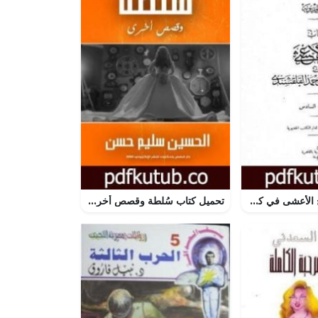
تحميل كتاب صبح الأعشى في كتابة الإنشا – الجزء السادس: تابع المقالة الثالثة – المقالة الرابعة PDF تأليف أبو العباس القلقشندي مجانا [كامل]
تحميل كتاب سُلطة وقصص أخرى PDF تأليف الحسين سليم حسن مجانا [كامل]