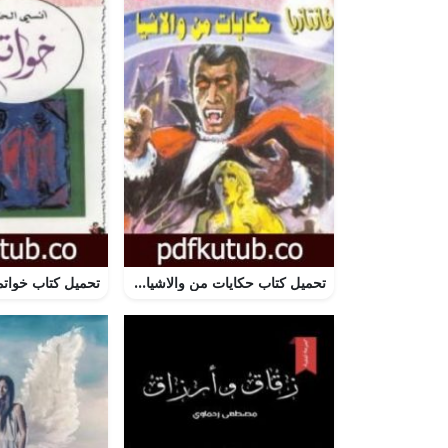
تحميل كتاب حكايات من والاشيا – سلسلة فانتازيا PDF تأليف أحمد خالد توفيق مجانا [كامل]