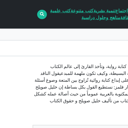
جتماع
تنمية بشرية
كتب متنوعة
كتب علمية
افة
مناهج وحلول دراسية
تب يحاول كتابة رواية، وتأخذ القارئ إلى عالم الكتاب
 البسيطة، وكيف تكون ملهمة للمبدعيقول الناقد
لى إبداع كتابة روائية تُزاوج بين المتعة وصوغ أسئلة
دار فلمز: نستطيع القول بكل بساطة إن خليل صويلح
مكتوبة بالعربية عموماً من حيث أصالة عمله كشكل
اب من تأليف خليل صويلح و حقوق الكتاب