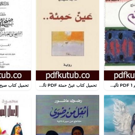
تحميل كتاب خواتم 1 PDF تأليف أنسي الحاج مجانا [كامل]
تحميل كتاب عينٌ حمئة PDF تأليف ماجد سليمان مجانا [كامل]