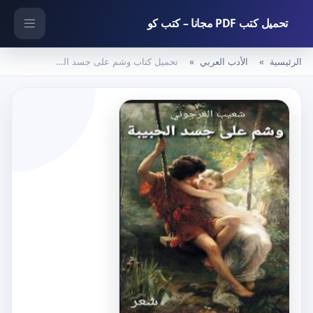
تحميل كتب PDF مجانا – كتب كو
الرئيسية
الأدب العربي
تحميل كتاب وشم على جسد الحبيبة PDF تأليف شعيب العرجوني مجانا [كامل]