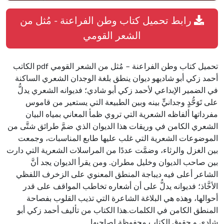
رابط تحميل كتاب وطن الفراعنة - مُثل من
الشعر القومي
تحميل كتاب وطن الفراعنة – مُثل من الشعر القومي pdf الكاتب
أحمد زكي أبو شاديهو ديوان ينطق بلغة الوجدان الشعري الساكنة
في الضمير الإبداعي لأحمد زكي أبو شادي؛ فديوانه الشعري يدلُّ
على تَوَحُّدٍ وجدانيٍّ بينه وبين الطبيعة التي يستعير من قاموس
مفرداتها ألفاظه الشعرية التي تروي ظمأ المعاني بمياه البيان
الشعري الكامن في وريقات هذا الديوان الذي ضمَّ طرائق شتَّى من
الموضوعات الشعرية التي غلب عليها طابع المناسبات، وجمعت
بين الغزل والرثاء، وضمَّت عددًا من المراسلات الشعرية التي دارت
بين صاحب الديوان وخليل مطران. ومن يقرأ الديوان يجد أنَّ
الشاعر أعلى فيه ديباجة المنطق المعنوي على الزخرف اللفظي
الأخَّاذ؛ فديوانه يدلُّ على أن أشعاره تخاطب المواقف على قدر
أحوالها، وهذه هي البلاغة الشاعرة التي تذيب القلوب بفصاحة
المنطق الكامن في الكلمات.هذا الكتاب من تأليف أحمد زكي أبو
شادي و حقوق الكتاب محفوظة لصاحبها