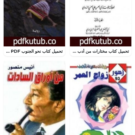
تحميل كتاب مختارات من أدب العرب – الجزء الأول PDF تأليف أبو الحسن الندوي مجانا [كامل]
تحميل كتاب نحو الجنوب PDF تأليف طاهر الزهراني مجانا [كامل]