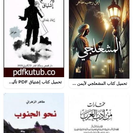
تحميل كتاب إشتياق PDF تأليف إيمان بلمداني مجانا [كامل]
تحميل كتاب المشعلجي لأيمن رجب طاهر بصيغة PDF مجانا