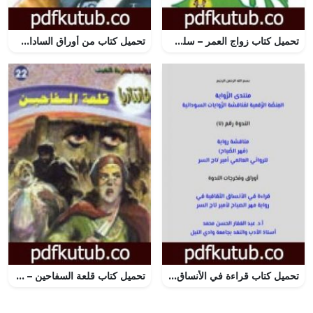
تحميل كتاب زواج العمر – سلسلة زهور PDF تأليف منى منصور مجانا [كامل]
تحميل كتاب من أوراق السادات PDF تأليف أنيس منصور مجانا [كامل]
تحميل كتاب قراءة في الأنساق الثقافية في رواية مهر الصياح لأمير تاج السر PDF تأليف منتدى الرواية السودانية مجانا [كامل]
تحميل كتاب قلعة السفاحين – سلسلة فانتازيا PDF تأليف أحمد خالد توفيق مجانا [كامل]