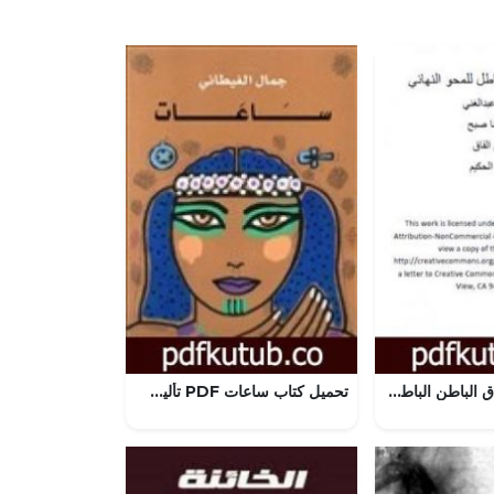
تحميل كتاب إطلاق الباطن الباطل للمحو النهائي PDF تأليف السعيد عبدالغني مجانا [كامل]
تحميل كتاب ساعات PDF تأليف جمال الغيطاني مجانا [كامل]