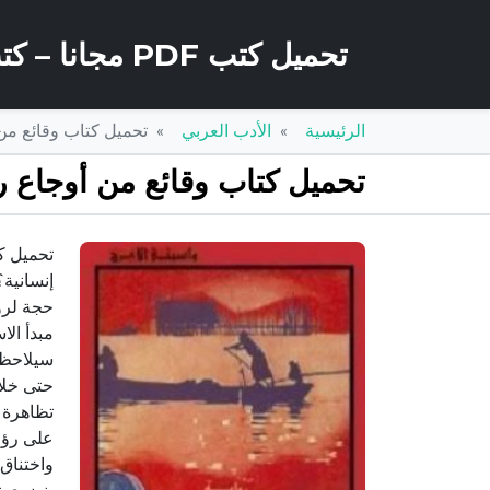
تحميل كتب PDF مجانا – كتب كو
الرئيسية
الأدب العربي
تحميل كتاب وقائع من أوجاع رجل غام
تحميل كتاب وقائع من أوجاع رجل غامر صوب البحر DF
إنسانية
حجة لرو
مبدأ الا
سيلاحظ ا
حتى خلا
تظاهرة ع
على رؤو
واختناق