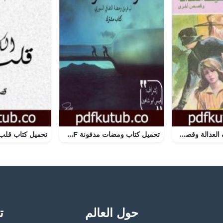
تحميل كتاب سيف العدالة وقصص أخرى PDF تأليف نبيل فاروق مجانا [كامل]
تحميل كتاب ومضات مدفونة PDF تأليف قيس شامل ابو شاهين مجانا [كامل]
حول العالم
تح