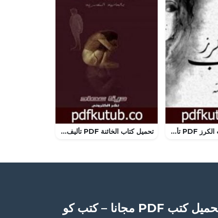
تحميل كتاب قلب الكرز PDF تأليف هنوف الجاسر مجانا [كامل]
تحميل كتاب الخائنة PDF تأليف دينا عماد مجانا [كامل]
ميل كتب PDF مجانا – كتب كو