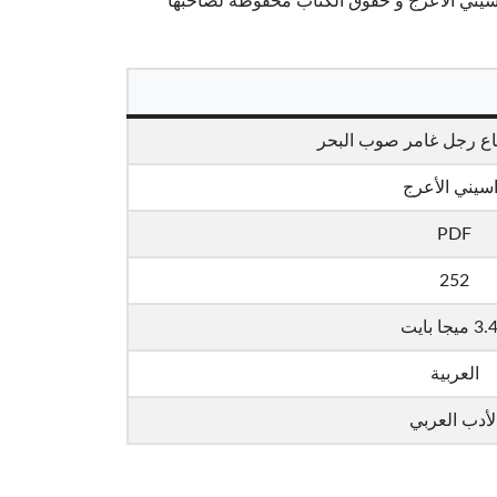
واسيني الأعرج و حقوق الكتاب محفوظة لصاحبها
اع رجل غامر صوب البحر
سيني الأعرج
PDF
252
ميجا بايت
العربية
لأدب العربي