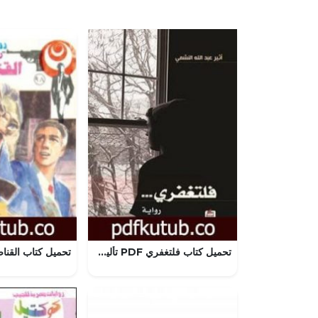
تحميل كتاب فلتغفري PDF تأليف أثير عبد الله النشمي مجانا [كامل]