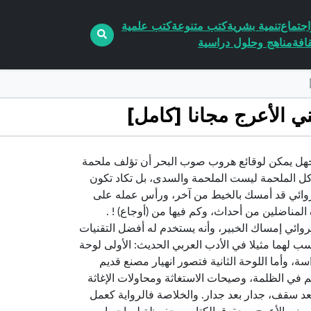
جتماع
تنمية بشرية
كتب متنوعة
كتب علمية
افة
مناهج وحلول دراسية
 صوب البحر pdf الكاتب واسيني الأعرجهل يمكن لوقائع هروب صوب البحر أن تؤلف ملحمة
كل الملحمة ليست الملحمة والسدى، بل تكاد تكون
روائي قد أمسك بالخيط من آخر، ورأس عمله على
المناضلين من أحداث، وكم فيها من (أوجاع) ! .
وائي إمساك الخبير، وأنه يستخدم له أفضل التقنيات
 لهما مثيلا في الأدب العربي الحديث: الأولى لوحة
ة، وأما اللوحة الثانية فتصور انهيار مصنع قديم
 في الظلمة، وصيحات الاستغاثة ومحاولات الإغاثة
د سقف، جدار بعد جدار. والخلاصة فالرواية كعمل