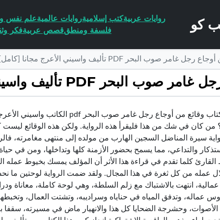
روايات عربية
كتب إسلامية
روايات عالمية
علم نفس وا
فلسفة ومنطق
قصص عربية
فكر وثق
ر صوب البحر PDF تأليف واسيني الأعرج مجانا [كامل]
P تأليف واسيني الأعرج مجانا [كامل]
تحميل كتاب وقائع من أوجاع رجل غامر
؟ من كان في شك من هذا فليقرأ هذه الرواية. ولكن هذه الوقائع ليست 
اية سيرة المناضل السجين الهارب من مولده إلى منتهى مغامرته، فال
ستذكار والتداعي، مما يسمح بحضور الأزمنة كلها وتداخلها، ومن في حياة 
لقارئ كلما تقدم في قراءة هذا الأثر أن المؤلف يمسك بخيوط عمله الر
ل عمله من كل ثغرة في هذا المجال. ولقد ضمت الرواية لوحتين ما نحسب
مالية، انتهت بالاشتباك مع زلم السلطة، وهي لوحة كاملة، معاناة ودراس
س عماله، وتدفق المياه في حناياه وسراديبه، وتشتت العمال، وتخبطهم
 الأصوات، وحشرجة الضحايا كل هذا والانهيار ماض في مسيرته، سقفا بع