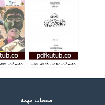
تحميل كتاب ديوان نابغة بني شيبان PDF تأليف نابغة بني شيبان مجانا [كامل]
صفحات مهمة