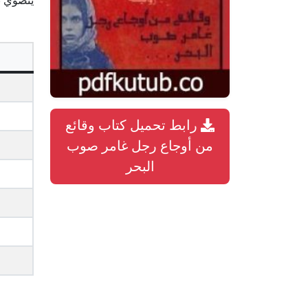
ينضوي ت
رابط تحميل كتاب وقائع
من أوجاع رجل غامر صوب
البحر