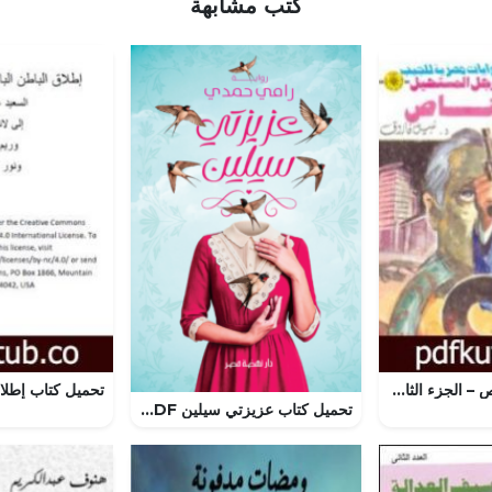
كتب مشابهة
تحميل كتاب القناص – الجزء الثاني – سلسلة رجل المستحيل PDF تأليف نبيل فاروق مجانا [كامل]
تحميل كتاب عزيزتي سيلين PDF مجانا برابط مباشر للمؤلف رامي حمدي