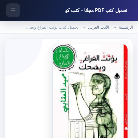
تحميل كتب PDF مجانا – كتب كو
الرئيسية
الأدب العربي
تحميل كتاب يؤثث الفراغ ويضحك PDF تأليف حميد العقابي مجانا [كامل]