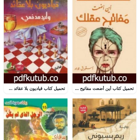
تحميل كتاب أين أضعت مفاتيح عقلك PDF تأليف إستبرق جواد كاظم مجانا [كامل]
تحميل كتاب قياديون بلا عقائد PDF تأليف وليد مدفعي مجانا [كامل]