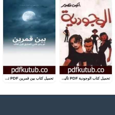
تحميل كتاب الوجودية PDF تأليف أنيس منصور مجانا [كامل]
تحميل كتاب بين قمرين PDF تأليف محمود عبد المنعم مجانا [كامل]