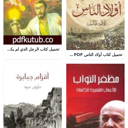
تحميل كتاب الرجل الذي لم يكن – سلسلة سافاري PDF تأليف أحمد خالد توفيق مجانا [كامل]
تحميل كتاب أولاد الناس PDF مجانا برابط مباشر للكاتبة ريم بسيوني