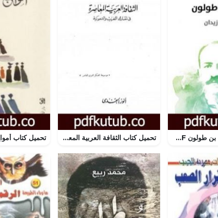
تحميل كتاب أحمد بن طولون PDF تأليف جرجي زيدان مجانا [كامل]
تحميل كتاب الثقافة العربية المعاصرة في معارك التغريب والشعوبية PDF تأليف أنور الجندي مجانا [كامل]