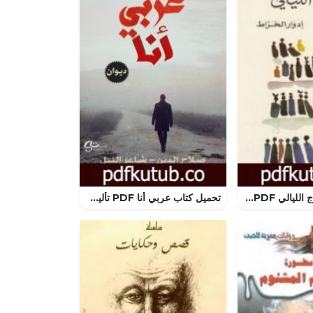
تحميل كتاب أمواج الليالي PDF تأليف إدوار الخراط مجانا [كامل]
تحميل كتاب عربي أنا PDF تأليف صلاح الدين – شاعر النيل مجانا [كامل]