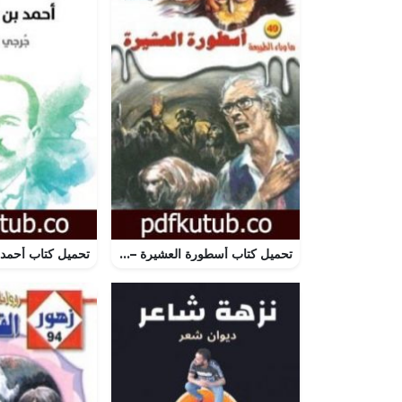
تحميل كتاب أسطورة العشيرة – سلسلة ما وراء الطبيعة PDF تأليف أحمد خالد توفيق مجانا [كامل]