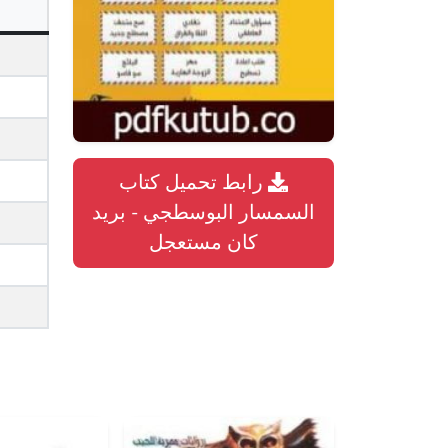
رابط تحميل كتاب
السمسار البوسطجي - بريد
كان مستعجل