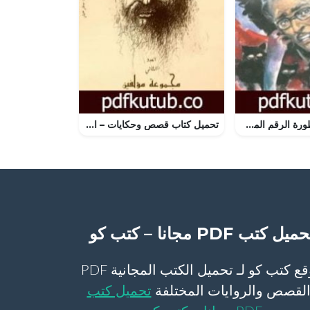
تحميل كتاب أسطورة الرقم المشئوم – سلسلة ما وراء الطبيعة PDF تأليف أحمد خالد توفيق مجانا [كامل]
تحميل كتاب قصص وحكايات – العدد الثاني PDF تأليف مجموعة من المؤلفين مجانا [كامل]
ميل كتب PDF مجانا – كتب كو
موقع كتب كو لـ تحميل الكتب المجانية PDF
لقصص والروايات المختلفة
تحميل كتب