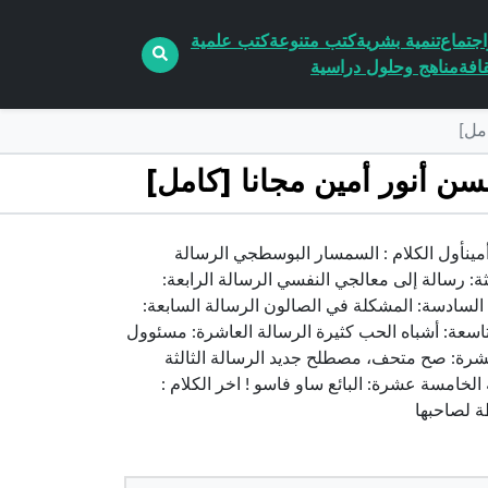
جتماع
تنمية بشرية
كتب متنوعة
كتب علمية
افة
مناهج وحلول دراسية
يد كان مستعجل pdf الكاتب حسن أنور أمينأول الكلام : السمسار البوسطجي الرسالة
لثة: رسالة إلى معالجي النفسي الرسالة الرابعة:
 السادسة: المشكلة في الصالون الرسالة السابعة:
لتاسعة: أشباه الحب كثيرة الرسالة العاشرة: مسئوول
ة عشرة: صح متحف، مصطلح جديد الرسالة الثالثة
لخامسة عشرة: البائع ساو فاسو ! اخر الكلام :
ة لصاحبها