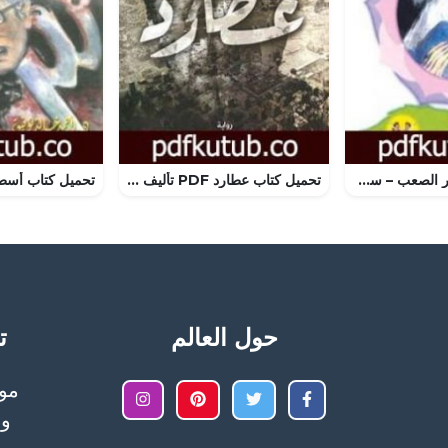
تحميل كتاب القرار الصعب – سلسلة زهور PDF تأليف منى منصور مجانا [كامل]
تحميل كتاب عطارد PDF تأليف محمد ربيع مجانا [كامل]
حول العالم
تح
وا