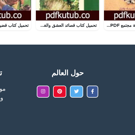
تحميل كتاب رسالة مجتمع PDF تأليف مجموعة من المؤلفين مجانا [كامل]
تحميل كتاب قصائد العشق والغربة PDF تأليف سمير عبد الباقي مجانا [كامل]
حول العالم
تح
وا