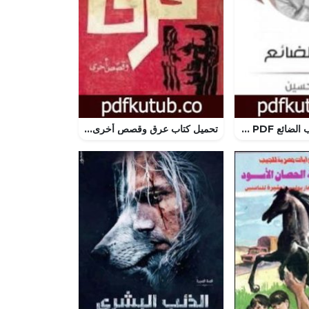
تحميل كتاب الحب الضائع PDF تأليف طه حسين مجانا [كامل]
تحميل كتاب عرق وقصص أخرى PDF تأليف جبرا إبراهيم جبرا مجانا [كامل]