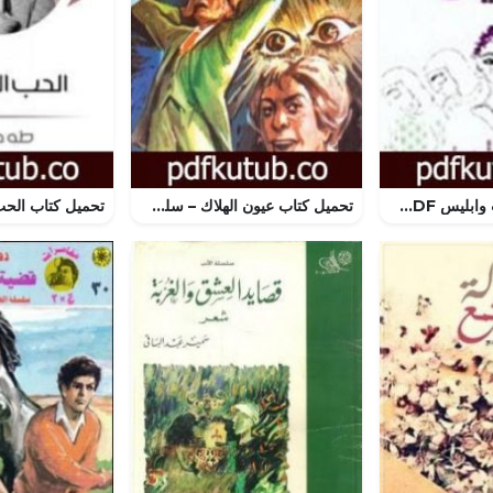
تحميل كتاب جنات وابليس PDF تأليف نوال السعداوي مجانا [كامل]
تحميل كتاب عيون الهلاك – سلسلة ملف المستقبل PDF تأليف نبيل فاروق مجانا [كامل]