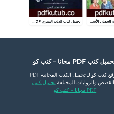
تحميل كتاب قضية الحصان الأسود – مغامرات ع×2 PDF تأليف نبيل فاروق مجانا [كامل]
تحميل كتاب الذئب البشري PDF تأليف نجلاء محمد السيد مجانا [كامل]
ميل كتب PDF مجانا – كتب كو
موقع كتب كو لـ تحميل الكتب المجانية PDF
لقصص والروايات المختلفة
تحميل كتب
PDF مجانا – كتب كو
.