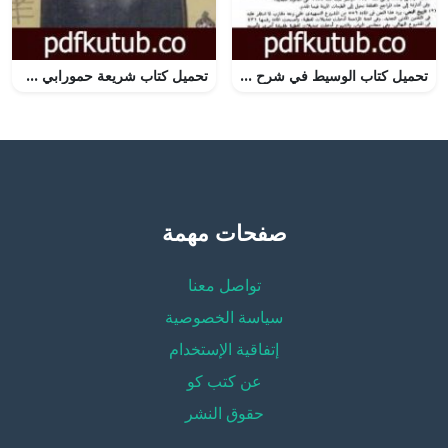
تحميل كتاب الوسيط في شرح القانون المدني الجديد الجزء الرابع – العقود التي ترد على الملكية PDF تأليف عبد الرزاق السنهوري مجانا [كامل]
تحميل كتاب شريعة حمورابي PDF تأليف إصدارات مجانا [كامل]
صفحات مهمة
تواصل معنا
سياسة الخصوصية
إتفاقية الإستخدام
عن كتب كو
حقوق النشر