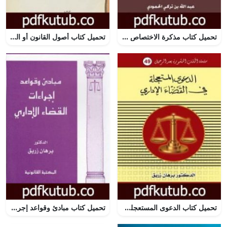
تحميل كتاب مذكرة الاختصاص PDF تأليف عبد الله بن تركي الحمودي مجانا [كامل]
تحميل كتاب أصول القانون أو المدخل لدراسة القانون PDF تأليف عبد الرزاق السنهوري مجانا [كامل]
تحميل كتاب الدعوى المستعجلة في القانون الاداري PDF تأليف د. برهان زريق مجانا [كامل]
تحميل كتاب مبادئ وقواعد إجراءات القضاء الإداري PDF تأليف د. برهان زريق مجانا [كامل]