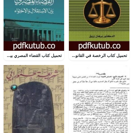
تحميل كتاب الرخصة في القانون الاداري PDF تأليف د. برهان زريق مجانا [كامل]
تحميل كتاب القضاء المصري بين الاستقلال والاحتواء PDF تأليف طارق البشري مجانا [كامل]