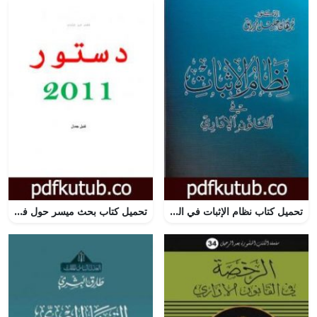
تحميل كتاب نظام الإثبات في القانون الاداري PDF تأليف د. برهان زريق مجانا [كامل]
تحميل كتاب بحث ميسر حول فصل من دستور المغرب لسنة 2011 PDF تأليف كتيل جمال مجانا [كامل]